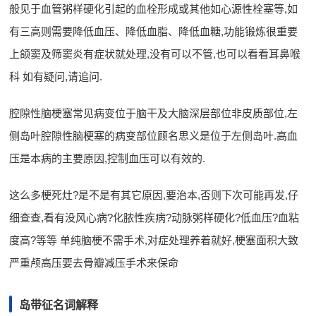
般见于血管粥样硬化引起的血栓形成或其他如心源性栓塞等,如
有三高则需要降低血压、降低血脂、降低血糖,功能锻炼很重要
上颌窦及筛窦炎有症状就处理,没有可以不管,也可以看看耳鼻喉
科 如有疑问,请追问.
腔隙性脑梗塞常见病变位于脑干及大脑深层部位非皮质部位,左
侧岛叶腔隙性脑梗塞的病变部位顾名思义是位于左侧岛叶.高血
压是本病的主要原因,控制血压可以有效的.
这么多梗死灶?是不是有其它原因,要治本,否则下次可能再发,仔
细查查,看有没风心病?化脓性疾病?动脉粥样硬化?低血压?血粘
度高?等等 单纯脑梗不需手术,对症处理养着就好,梗塞面积大致
严重颅高压要去骨瓣减压手术来保命
岛带征名词解释