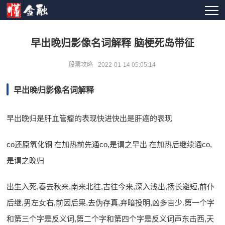
早出晚归影像名词解释 脑梗死岛带征
股票攻略
2022-01-14 05:05:14
早出晚归影像名词解释
早出晚归是肝血管瘤的表现快进快出是肝癌的表现
co还原氧化铜 在加热前先通co,是谓之早出 在加热后继续通co,
是谓之晚归
出生入死,春去秋来,南来北往,古往今来,深入浅出,扬长避短,前仆
后继,男左女右,前因后果,去伪存真,弃暗投明,凶多吉少.第一个字
和第三个字是反义词,第二个字和第四个字是反义词声东击西,天