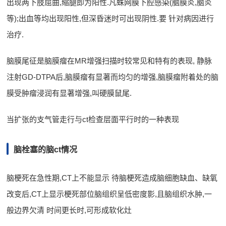
出现两下肢屈曲,缩腿即为阳性.凡蛛网膜下腔感染(脑膜炎,脑炎
等);出血等均出现阳性,但深昏迷时可出现阴性.要 针对病因进行
治疗.
脑膜尾征是脑膜瘤在MR增强扫描时较常见和特有的表现, 静脉
注射GD-DTPA后,脑膜瘤有显著而均匀的增强,脑膜瘤附着处的脑
膜受肿瘤浸润有显著增强,叫硬膜鼠尾.
当扩张的支气管走行与ct检查层面平行时的一种表现
脑栓塞的脑ct情况
脑梗死在急性期,CT上不能显示 待脑梗死造成脑细胞缺血、缺氧
改变后,CT上显示梗死部位脑组织呈低密度影,且脑组织水肿,一
般边界欠清 时间更长时,可形成软化灶