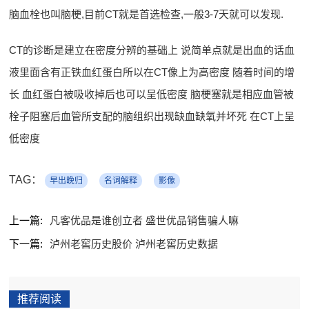
脑血栓也叫脑梗,目前CT就是首选检查,一般3-7天就可以发现.
CT的诊断是建立在密度分辨的基础上 说简单点就是出血的话血
液里面含有正铁血红蛋白所以在CT像上为高密度 随着时间的增
长 血红蛋白被吸收掉后也可以呈低密度 脑梗塞就是相应血管被
栓子阻塞后血管所支配的脑组织出现缺血缺氧并坏死 在CT上呈
低密度
TAG：
早出晚归
名词解释
影像
上一篇:
凡客优品是谁创立者 盛世优品销售骗人嘛
下一篇:
泸州老窖历史股价 泸州老窖历史数据
推荐阅读