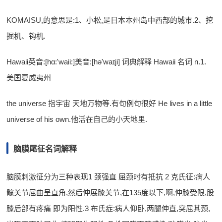
KOMAISU,的意思是:1、小松,是日本本州岛中西部的城市.2、挖
掘机、钩机.
Hawaii英音:[hɑ:'waii:]美音:[hə'waɪji] 词典解释 Hawaii 名词 n.1.
美国夏威夷州
the universe 指宇宙 天地万物等.有句例句很好 He lives in a little
universe of his own.他活在自己的小天地里.
脑膜尾征名词解释
脑膜刺激征分为三种表现1 颈强直 屈颈时有抵抗 2 克氏征:病人
髋关节屈曲呈直角,然后伸展膝关节,在135度以下,啊,伸膝受限,股
膝后部有疼痛 即为阳性.3 布氏症:病人仰卧,两腿伸直,突屈其颈,