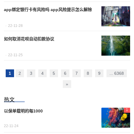
app绑定银行卡有风险吗 app风险提示怎么解除
22-11-28
如何取消花呗自动扣款协议
22-11-25
1
2
3
4
5
6
7
8
9
... 6368
»
热文
1
以保单载明的每1000
22-11-24