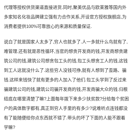
代理等授权供货渠道直接进货.同时,聚美优品与欧莱雅等国内外
多家知名化妆品牌建立强有力合作关系,开设官方授权旗舰店,为
消费者提供100%可靠放心的来源和质量保证.
说白了就是国家人太多了,穷人也就多了.人一多就什么鸟就有了,
难管理.还有就是恶性循环,当官的想贪开发商的钱,开发商想贪建
筑公司的钱,建筑公司想贪包工头的钱,包工头想贪工人的钱,这钱
到工人这就没什么了.这些穷人没钱可挣,就有人想到了歪路、骗
钱.这样来钱快了就有更多的人加入了他们.包工头学到了反过来
骗建筑公司的钱,建筑公司骗开发商的钱,开发商骗大众的钱.归根
结底在哪里清楚了嘛?上面每年拨下来多少扶贫款?分给每个贫困
户的具体数字都有,真正到穷人手里的有多少?说难听点连钱都没
有了能随便给你点东西就不错了.带头的坏了下面的人能不跟着
学嘛?