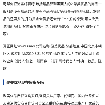
动帮你把这些邮费呀,包括赠品算到里面去的2.聚美优品的商品一
般都是没有赠品的,但是有些品牌搞促销就会有赠品哦,最近发赠
品的还蛮多的,升为黄金会员后还会有“Free派”的享受,可以免费
试用新品哦! 祝你新春快乐,望亲采纳哦!!O(∩_∩)O~(打得好辛苦
啊)
真正网址:www.jumei 公司名称:聚美优品 总部地点:中国北京市朝
阳区 成立时间:2010.3.31 经营范围:以化妆品为主的时尚网上购
物业务 创始人:陈欧、戴雨森、刘辉 网站代言人:韩庚、魏晨、陈
欧
聚美优品现在假货多吗
聚美优品严把采购渠道,坚持只从厂家、代理商、国内外专柜以
及资深供货商合作等可信渠道采购商品,直接通过生产厂家或总