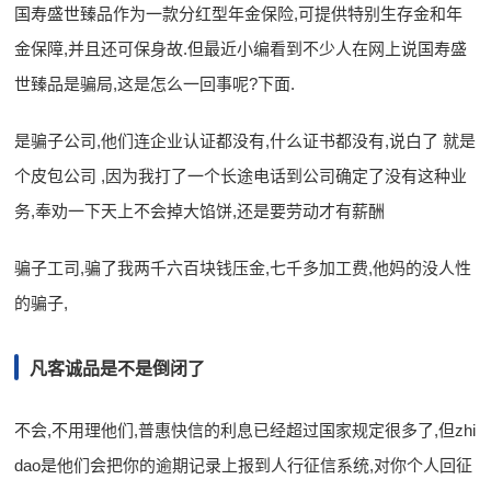
国寿盛世臻品作为一款分红型年金保险,可提供特别生存金和年
金保障,并且还可保身故.但最近小编看到不少人在网上说国寿盛
世臻品是骗局,这是怎么一回事呢?下面.
是骗子公司,他们连企业认证都没有,什么证书都没有,说白了 就是
个皮包公司 ,因为我打了一个长途电话到公司确定了没有这种业
务,奉劝一下天上不会掉大馅饼,还是要劳动才有薪酬
骗子工司,骗了我两千六百块钱压金,七千多加工费,他妈的没人性
的骗子,
凡客诚品是不是倒闭了
不会,不用理他们,普惠快信的利息已经超过国家规定很多了,但zhi
dao是他们会把你的逾期记录上报到人行征信系统,对你个人回征