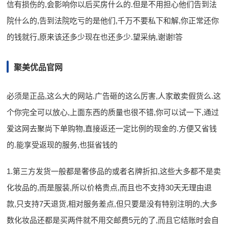
信有损伤的,会影响你以后买房什么的.但是不用担心他们告到法
院什么的,告到法院吃亏的是他们,千万不要私下和解,你正常还你
的钱就行,原来该还多少现在也还多少.望采纳,谢谢!答
聚美优品官网
必须是正品,这么大的网站.广告砸的这么厉害,人家敢卖假货么.这
个你完全可以放心,上面东西的质量也很不错,你可以试一下,通过
爱这网去聚尚下单购物,直接返还一定比例的现金的.方便又省钱
的.能享受返现的服务,也挺省钱的
1.第三方发货一般都是奢侈品的或者名牌折扣,这些大多都不是卖
化妆品的,而是服装,所以价格贵点,而且也不支持30天无理由退
款,只支持7天退货,相对服务差点,但只要是没有特别注明的,大多
数化妆品还都是买两件就不用交邮费5元的了,而且它结账时会自