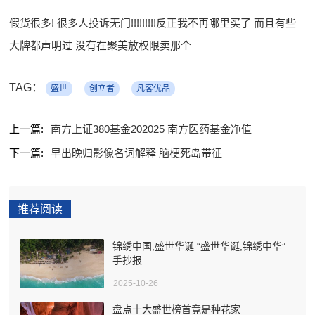
假货很多! 很多人投诉无门!!!!!!!!!反正我不再哪里买了 而且有些
大牌都声明过 没有在聚美放权限卖那个
TAG：
盛世
创立者
凡客优品
上一篇:
南方上证380基金202025 南方医药基金净值
下一篇:
早出晚归影像名词解释 脑梗死岛带征
推荐阅读
锦绣中国,盛世华诞 “盛世华诞,锦绣中华”
手抄报
2025-10-26
盘点十大盛世榜首竟是种花家