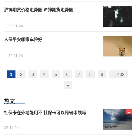
沪锌期货价格走势图 沪锌期货走势图
22-11-24
人保平安哪家车险好
22-11-24
1
2
3
4
5
6
7
8
9
... 432
»
热文
1
社保卡在外地能用不 社保卡可以跨省申领吗
22-11-24