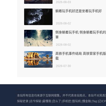
2026-08-03
躺着玩手机好还是坐着玩手机好
2026-08-02
侧身躺着玩手机 侧身躺着玩手机
害
2026-08-02
高铁手机事件结局 高铁管家手机
载
2026-07-30
本站所有信息均来源于互联网搜集，并不代表本站观点，本站不对其真实合法性
探秘史录
|
古今探秘
|
最懂我
|
怎么了
|
手机控
|
智玩机
|
懂金融
|
Tag
|
辽ICP