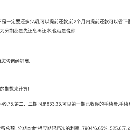
也不是一定要还多少期,可以提前还款,前2个月内提前还款可以省下
为分期都是先还息再还本,也就是说你.
请您咨询经销商.
的期数来计算!
3+49.75,第二、三期同是833.33.可见第一期已收你的手续费.手
总额=分期本金*相应期限档次的利率=7904*6.65%=525.6元.