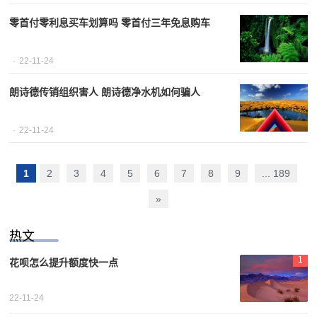
零首付零利息买车划算吗 零首付三年免息购车
22-11-24
朗诗德传销组织害人 朗诗德净水机如何骗人
22-11-24
1
2
3
4
5
6
7
8
9
... 189
»
热文
1
花呗怎么提升额度快一点
22-11-24