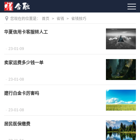
您现在的位置是：
首页
>
省钱
>
省钱技巧
华夏信用卡客服转人工
23-01-09
卖家运费多少钱一单
23-01-08
建行白金卡厉害吗
23-01-08
居民医保缴费