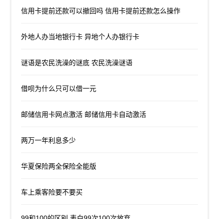
信用卡提前还款可以撤回吗 信用卡提前还款怎么操作
外地人办当地银行卡 异地个人办银行卡
谜语是农民洗澡的谜底 农民洗澡谜语
借呗为什么只可以借一元
邮储信用卡网点激活 邮储信用卡自动激活
两万一年利息多少
华夏保险两全保险全能版
车上乘客险要不要买
99和100的区别 表白99次100次放弃