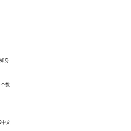
(如身
三个数
择中文