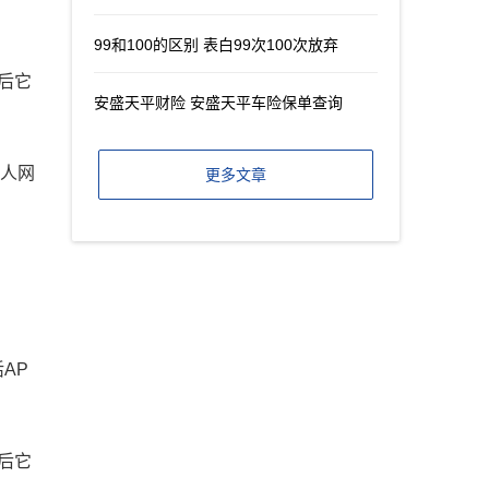
99和100的区别 表白99次100次放弃
后它
安盛天平财险 安盛天平车险保单查询
个人网
更多文章
AP
后它