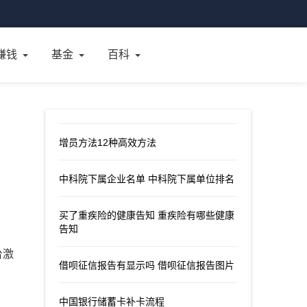
赚钱
基金
百科
增员方法12种高效方法
中科院下属企业名单 中科院下属单位排名
买了重疾险的健康告知 重疾险有哪些健康
告知
台激
借呗征信报告有显示吗 借呗征信报告图片
中国银行储蓄卡补卡流程