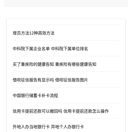
增员方法12种高效方法
中科院下属企业名单 中科院下属单位排名
买了重疾险的健康告知 重疾险有哪些健康告知
借呗征信报告有显示吗 借呗征信报告图片
中国银行储蓄卡补卡流程
信用卡提前还款可以撤回吗 信用卡提前还款怎么操作
外地人办当地银行卡 异地个人办银行卡