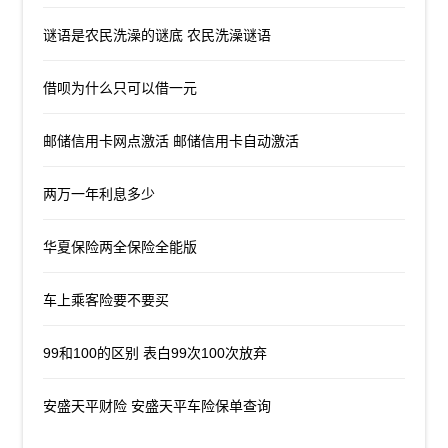
谜语是农民洗澡的谜底 农民洗澡谜语
借呗为什么只可以借一元
邮储信用卡网点激活 邮储信用卡自动激活
两万一年利息多少
华夏保险两全保险全能版
车上乘客险要不要买
99和100的区别 表白99次100次放弃
安盛天平财险 安盛天平车险保单查询