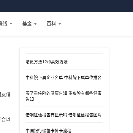
赚钱
基金
百科
增员方法12种高效方法
中科院下属企业名单 中科院下属单位排名
买了重疾险的健康告知 重疾险有哪些健康
朋友借
告知
借呗征信报告有显示吗 借呗征信报告图片
符合以
中国银行储蓄卡补卡流程