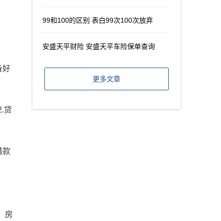
99和100的区别 表白99次100次放弃
安盛天平财险 安盛天平车险保单查询
备好
更多文章
.贷
借款
、房