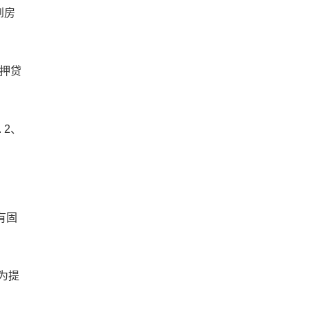
到房
抵押贷
 2、
有固
为提