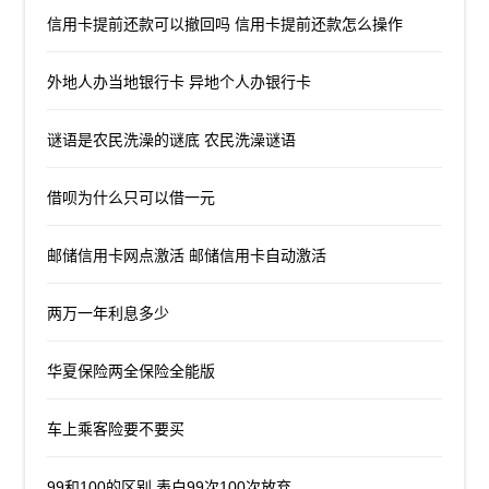
信用卡提前还款可以撤回吗 信用卡提前还款怎么操作
外地人办当地银行卡 异地个人办银行卡
谜语是农民洗澡的谜底 农民洗澡谜语
借呗为什么只可以借一元
邮储信用卡网点激活 邮储信用卡自动激活
两万一年利息多少
华夏保险两全保险全能版
车上乘客险要不要买
99和100的区别 表白99次100次放弃