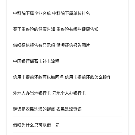
中科院下属企业名单 中科院下属单位排名
买了重疾险的健康告知 重疾险有哪些健康告知
借呗征信报告有显示吗 借呗征信报告图片
中国银行储蓄卡补卡流程
信用卡提前还款可以撤回吗 信用卡提前还款怎么操作
外地人办当地银行卡 异地个人办银行卡
谜语是农民洗澡的谜底 农民洗澡谜语
借呗为什么只可以借一元