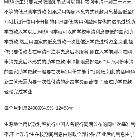
MBA新生只要凭录取通知书就可以到利融网申请一到二十万元
不等的低息助学贷款,如果采用等额本息方式还款月息甚至低至0.
7%,比银行信用卡分期的利息都低.等用利融网提供的这笔过桥助
学贷款入学以后,MBA同学就可以向学校申请利息更低的国家助
学贷款,然后用国家的低息贷款一次性偿还学费过桥资金.如此操
作只要借款者在申请时注明先息后本服务,即在入学前到利融网
申请先息后本形式的助学贷款.申请期限最好是6个月,9月份申请
的国家助学贷款一般要在次年2月份才能审批到账,如此的话MBA
新生就无需为要一次性付清的高昂学费而苦恼了,通过助学贷款
轻松完成学业.
每个月利息24000X4.9%÷12=98元
生源地信用贷款利率执行中国人名银行同期公布的同档次基准利
率,不上浮.学生在校期间利息由财政全部补贴,毕业后的利息由学