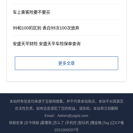
车上乘客险要不要买
99和100的区别 表白99次100次放弃
安盛天平财险 安盛天平车险保单查询
更多文章
本站所有信息均来源于互联网搜集，并不代表本站观点，本站不对其真实
合法性负责。如有信息侵犯了您的权益，请告知，本站将立刻删除
Email：Admin@yxjjdz.com
探秘史录
|
古今探秘
|
最懂我
|
怎么了
|
手机控
|
智玩机
|
懂金融
|
Tag
|
辽ICP备
2021009207号