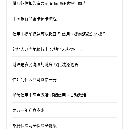
借呗征信报告有显示吗 借呗征信报告图片
中国银行储蓄卡补卡流程
信用卡提前还款可以撤回吗 信用卡提前还款怎么操作
外地人办当地银行卡 异地个人办银行卡
谜语是农民洗澡的谜底 农民洗澡谜语
借呗为什么只可以借一元
邮储信用卡网点激活 邮储信用卡自动激活
两万一年利息多少
华夏保险两全保险全能版