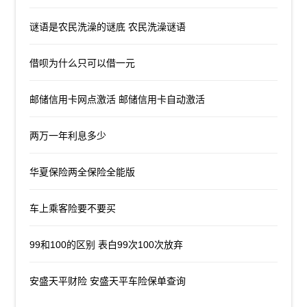
谜语是农民洗澡的谜底 农民洗澡谜语
借呗为什么只可以借一元
邮储信用卡网点激活 邮储信用卡自动激活
两万一年利息多少
华夏保险两全保险全能版
车上乘客险要不要买
99和100的区别 表白99次100次放弃
安盛天平财险 安盛天平车险保单查询