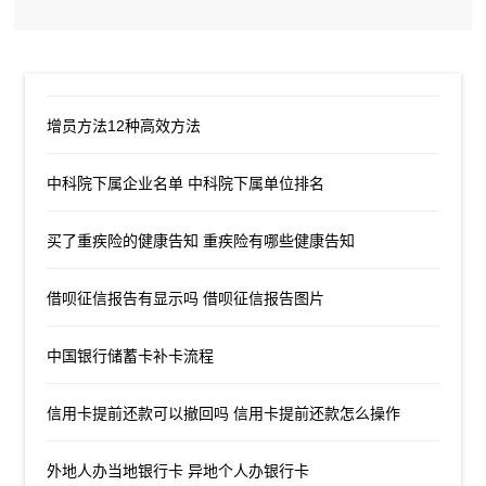
增员方法12种高效方法
中科院下属企业名单 中科院下属单位排名
买了重疾险的健康告知 重疾险有哪些健康告知
借呗征信报告有显示吗 借呗征信报告图片
中国银行储蓄卡补卡流程
信用卡提前还款可以撤回吗 信用卡提前还款怎么操作
外地人办当地银行卡 异地个人办银行卡