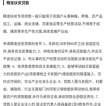
精准扶贫贷款
精准扶贫专项贷款一般只能用于贫困户从事种植、养殖、农产品
加工、运输、商业流通、农家饭店等生产经营活动,不得用于结
婚、建房等非生产性方面,具体发展产业由.
申请精准扶贫贷款的条件 1、年龄在18岁到60岁之间,有固定住
所,具有完全民事能力; 2、持有效身份证件,具有还款能力,并且无
不良信记录; 3、所从事的生产经营活动符合国家法律法规及产业
政策; 4、有贷款意愿和自主发展能力; 5、能够带动缺乏致富能
力的贫困农户(必须是建档立卡贫困户)增收脱贫的致富能人、农
村合作组织、农业产业化龙头企业; 6、贷款人需与贫困户、村委
会、镇政府、行业主管部门共同签订增收脱贫带动协议,使用贫
困农户的贷款额度,并作为承贷主体,承担贷款全部偿还责任; 7、
贷款人是企业法人的,其法定代表人除具备前1至4款条件外,企业