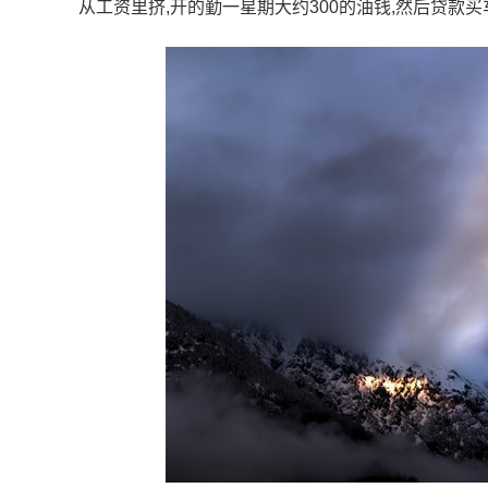
从工资里挤,开的勤一星期大约300的油钱,然后贷款买