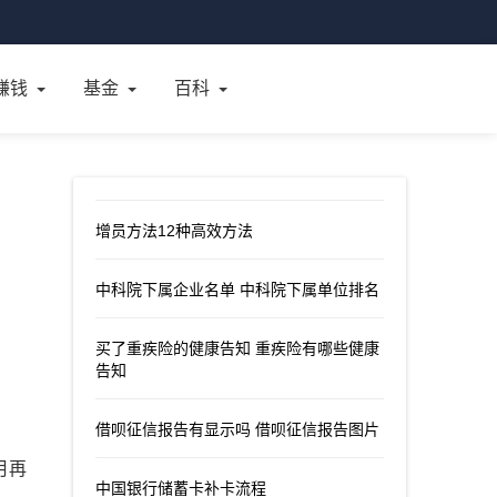
赚钱
基金
百科
增员方法12种高效方法
中科院下属企业名单 中科院下属单位排名
买了重疾险的健康告知 重疾险有哪些健康
告知
借呗征信报告有显示吗 借呗征信报告图片
月再
中国银行储蓄卡补卡流程