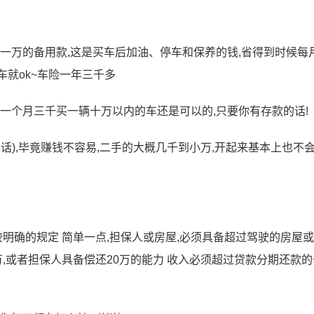
攒一万的备用款,这是买车后加油、停车和保养的钱,省得到时候每
车就ok~车险一年三千多
那一个月三千买一辆十万以内的车还是可以的,只要你有存款的话!
话),毕竟赚钱不容易,二手的大概几千到小万,开起来基本上也不
较明确的规定 简单一点,担保人或房屋,必须具备超过驾驶的房屋
0万,或者担保人具备偿还20万的能力 收入必须超过贷款分期还款