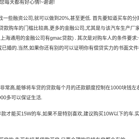
您每天都有好心情!~谢谢!
车行找一些融资公司,就可以做到20%,甚至更低. 首先要知道买车的分
贷款购车的门槛比较高,更多的金融公司,尤其是与该汽车生产厂
海通用的金融公司有gmac贷款) . 其次是对购车人的条件要求
或已婚的.当然,如果你还有别的可以证明你有偿贷实力的书面文
非常高,能够将车贷的贷款每个月的还款额度控制在1000块钱左右
00多可以保证生活.
的存款才能买15W的车,如果不是特别喜欢,建议购买10W以下的车.实