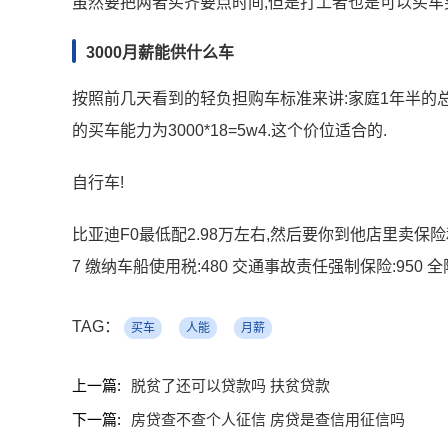
虽然要把两者买齐要点时间,但是打工者也是可以买车
3000月薪能供什么车
按照前几天看到的轻负担购车标准来讲:家庭1年半的总
的买车能力为3000*18=5w4.这个价位适合的.
自行车!
比亚迪F0最低配2.98万左右,然后要你到他店里卖保险和
7 缴纳车船使用税:480 交通事故责任强制保险:950 全险:2
TAG：
买车
人能
月薪
上一篇:
脱贫了还可以贷款吗 扶贫贷款
下一篇:
房贷查不查个人征信 房贷是查信用征信吗