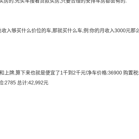
买房的.先买车接着贷款买房,只要合理的安排车房都会有的.
收入够买什么价位的车,那就买什么车,例:你的月收入3000元那
上牌,算下来也就是便宜了1千到2千元!净车价格:36900 购置税:
785 总计:42,992元