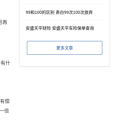
99和100的区别 表白99次100次放弃
月再
安盛天平财险 安盛天平车险保单查询
更多文章
会有什
或有偿
的一倍