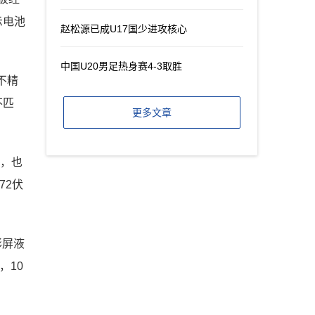
示电池
赵松源已成U17国少进攻核心
中国U20男足热身赛4-3取胜
不精
不匹
更多文章
的，也
72伏
彩屏液
，10