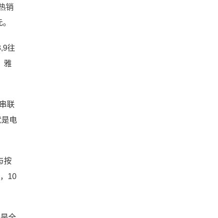
热销
元。
,9往
，雅
串联
就是电
与按
，10
但是全