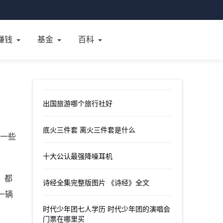
赚钱
基金
百科
出国旅游哪个旅行社好
底火三件套 离火三件套是什么
了一些
十大公认最强降噪耳机
，都
诗经全集完整版图片 《诗经》全文
一辆
时代少年团七人学历 时代少年团的演唱会
门票在哪里买