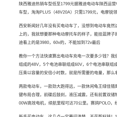
陕西雅迪热销车型低至1799元据雅迪电动车陕西运
车型，淘淘PLUS（48V20A）只需1799元，电摩锐
西安新闻好几年没有买电动车了，没想到电动车竟然这么
上的，我就想要那种电动摩托车的样子，能挂蓝牌子的那种
迪看上的是3980，60v的，不能加到72v最后
教你一个方法快速算出电动车充电一次要多少钱？我们
组成的48V，5个电池串联组成60V，6个电池串联组成
压乘以容量的安倍小时数，就是所需要的电量，那么拿4
两款电动车，一款劲大跑得远，一款休闲龟王绿佳猎
键布局合理，前碟后鼓刹，液压减震，还有前置双储物格、便
00W高效电机，续航里程可达70公里。赛鸽POLO，
新手买电动车，这几点一定要问清楚，不花冤枉钱！