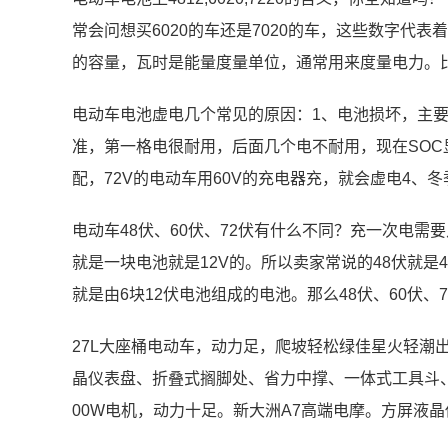
常会问想买6020的车还是7020的车，这些数字代
的容量，瓦时是能量度量单位，通常用来度量电力。
电动车电池虚电几个常见的原因：1、电池损坏，主
准，第一格电很耐用，后面几个电不耐用，现在SOC
配，72V的电动车用60V的充电器充，就会虚电4、
电动车48伏、60伏、72伏有什么不同？充一次电需
就是一块电池就是12V的。所以卖家常说的48伏就是4
就是由6块12伏电池组成的电池。那么48伏、60伏、
27L大座桶电动车，动力足，爬坡轻松绿佳星火轻潮
晶仪表盘、折叠式搁脚处、省力中撑、一体式工具斗、37L大
00W电机，动力十足。新大洲A7高端电摩。方屏液晶