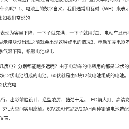
表着什么呢？1、电池上的数字含义。我们通常用瓦时（WH）来表
比如我们常说的
要表现为容量下降，一下子就充满，一下子就用完2、电动车显示
显示模块没出现之前就会出现这种虚电的情况3、电动车充电器
冬季气温下降，铅酸电池虚电
要几度电？分别都能跑多远呢？由于电动车的电瓶用的都是12伏
块12伏电池组成的电池。60伏就是由5块12伏电池组成的电池。
72伏充电
出行。出彩前脸设计，造型凌厉，酷劲十足。LED前大灯、高清
空间实用座桶。60V20AH\\\\72V20AH两种铅酸电池选配
仪表，