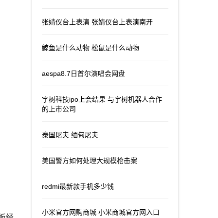
张婧仪台上表演 张婧仪台上表演南开
鲸鱼是什么动物 松鼠是什么动物
aespa8.7日首尔演唱会网盘
宇树科技ipo上会结果 与宇树机器人合作
的上市公司
泰国屠夫 缅甸屠夫
美国警方如何处理大规模枪击案
redmi最新款手机多少钱
小米官方网购商城 小米商城官方网入口
板经