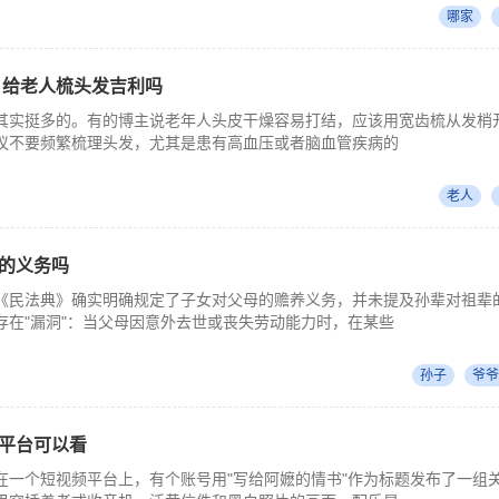
哪家
 给老人梳头发吉利吗
其实挺多的。有的博主说老年人头皮干燥容易打结，应该用宽齿梳从发梢
议不要频繁梳理头发，尤其是患有高血压或者脑血管疾病的
老人
的义务吗
《民法典》确实明确规定了子女对父母的赡养义务，并未提及孙辈对祖辈
存在"漏洞"：当父母因意外去世或丧失劳动能力时，在某些
孙子
爷爷
平台可以看
在一个短视频平台上，有个账号用"写给阿嬷的情书"作为标题发布了一组