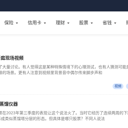
保险
信用卡
理财
股票
省钱
开庭现场视频
了大量讨论。有人觉得这是某种特殊情境下的心理测试，也有人猜测可能
排的场景。更有人注意到视频里背景音中偶尔传来脚步声和
视频
 蒸馏仪器
票在2023年第三季度的表现让这个说法火了。当时它经历了连续两周的下
形成类似蒸馏塔分层的形态。但具体是哪只股票？不同人说法