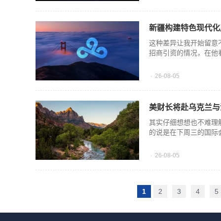
新疆构建特色现代化
这种差异让我开始留意
招商引资的情况，在他
26-08-05
美财长将赴乌克兰与
其实仔细想想也不难理
的说是在下周三的国际
26-08-05
1
2
3
4
5