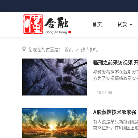
首页
贷款
您现在的位置是：
首页
>
热点排行
临刑之前采访视频 
视频发布后不久就引发
方为了安抚情绪故意安
26-08-06
A股蒸馏技术哪家强
有人说是某只新能源股
突然拉升，在K线图上