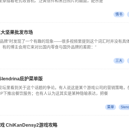
里穿插着老式收音机、泛黄信件和黑白照片的画面，配乐是
情书
三大坚果批发市场
子品牌”时发现了一个有趣的现象——很多视频里提到这个词汇时并没有具
。有的博主会用它来对比国内零食与国外品牌的差距：“
三大
 Slendrina庇护菜单版
论坛里看到关于这个话题的争论。有人说这是某个游戏公司的营销策略，
个角色IP下推出餐饮服务；也有人认为这其实是某种隐喻表达，把餐
菜单
Slen
戏 ChiKanDensy2游戏攻略