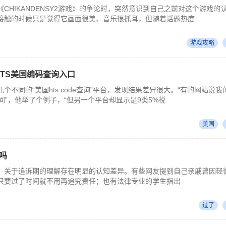
CHIKANDENSY2游戏》的争论时，突然意识到自己之前对这个游戏的
接触的时候只是觉得它画面很美、音乐很抓耳，但随着话题热度
游戏攻略
询 HTS美国编码查询入口
个不同的“美国hts code查询”平台，发现结果差异很大。“有的网站说我
区间”，他举了个例子，“但另一个平台却显示是9类5%税
美国
吗
，关于追诉期的理解存在明显的认知差异。有些网友提到自己亲戚曾因轻
只要过了时间就不用再追究责任；也有法律专业的学生指出
过了