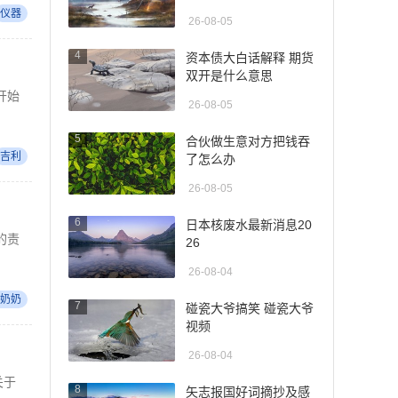
仪器
26-08-05
4
资本债大白话解释 期货
双开是什么意思
开始
26-08-05
5
合伙做生意对方把钱吞
吉利
了怎么办
26-08-05
6
日本核废水最新消息20
的责
26
26-08-04
奶奶
7
碰瓷大爷搞笑 碰瓷大爷
视频
26-08-04
关于
8
矢志报国好词摘抄及感