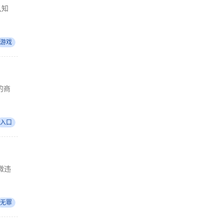
认知
游戏
的商
入口
微违
无罪