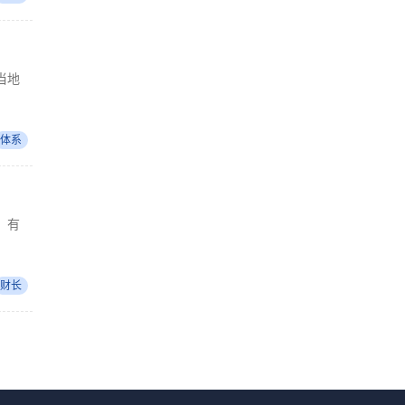
当地
体系
：有
财长