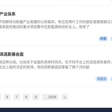
产业体系
不同群体对新疆产业发展的认知差异。有位在喀什工作的朋友曾跟我聊过
看来政府推动的重点项目集中在新能源和纺织业上。他举了
新疆
泽连斯基会面
解这种分歧。比如关于会面的具体时间点，在不同平台上的消息就有差异
会议上临时决定的安排，有的则称是提前筹备了两个月的秘
乌克兰
6
7
8
9
... 2509
»