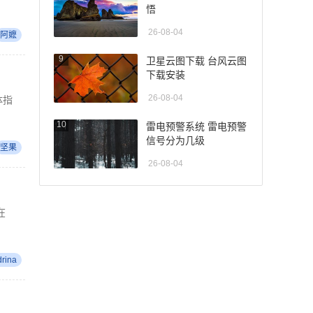
悟
26-08-04
阿嬷
9
卫星云图下载 台风云图
下载安装
26-08-04
体指
10
雷电预警系统 雷电预警
信号分为几级
坚果
26-08-04
在
drina