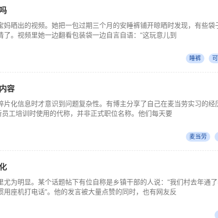
吗
宝妈晒出的视频。她把一包过期三个月的安睡裤铺开晾晒时发现，有些袋
清了。视频里她一边翻看包装袋一边自言自语："这玩意儿到
睡裤
可
内容
碎片化信息时才意识到问题复杂性。有博主分享了自己在麦当劳实习的经
是新员工培训时使用的代称，并非正式职位名称。他们每天要
麦当劳
化
里尤为明显。某个话题帖下有位自称是乡镇干部的人说："我们村去年通了
惯用座机打电话"。他的发言被大量点赞的同时，也有网友反