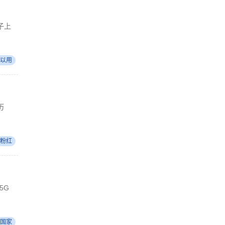
子上
以用
历
粉红
5G
国家