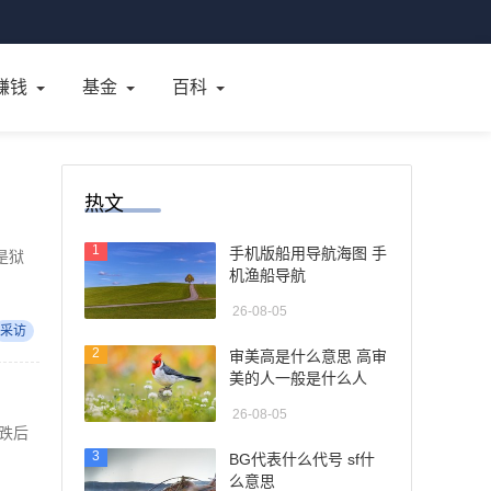
赚钱
基金
百科
热文
1
手机版船用导航海图 手
是狱
机渔船导航
26-08-05
采访
2
审美高是什么意思 高审
美的人一般是什么人
26-08-05
跌后
3
BG代表什么代号 sf什
么意思