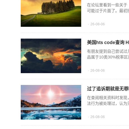
在论坛里看到一些关于《
可能过于片面了。最初
26-08-06
美国hts code查
有朋友提到自己尝试过几
品属于10类30%税率
26-08-06
过了追诉期就是无罪
在查阅相关资料时发现
法行为被处理过，认为
26-08-06