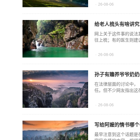
26-08-06
给老人梳头有啥讲究
网上关于这件事的说法
往上梳；有的医生则建
26-08-06
孙子有赡养爷爷奶奶
在法律层面的讨论中，
任。但不少网友指出这
26-08-06
写给阿嬷的情书哪个
最早注意到这个话题是