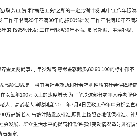
职务)工资”和“薪级工资”之和的一定比例计发.其中:工作年限满
发;工作年限满20年不满30年的,按80%计发;工作年限满10年不满
5年的,按95%计发;.工作年限满30年不满.. 职务补贴、生活补贴
金是两码事儿,年岁越高,尊老金就越多,80,90,100的标准都不一
.高龄津贴,是一种兼有社会救助和社会福利性质的社会保障措施
,并正在以每年100万以上的速度增长.为了解决这部分老年人养老服
老人、高龄老人津贴制度.2011年7月4日民政工作年中分析会宣
800万高龄老人.高龄津贴发放标准,原则上按照各地低保标准、补
社会发展、群众生活水平的提高和低保标准变动情况适时进行调
商确定.