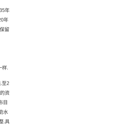
35年
20年
、保留
样.
.至2
务的资
布目
助水
整.具