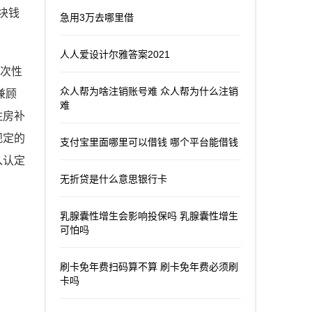
块钱
急用3万去哪里借
人人爱设计尔雅答案2021
一次性
众人帮为啥注销账号难 众人帮为什么注销
兼顾
难
住房补
规定的
支付宝里面哪里可以借钱 哪个平台能借钱
入认定
无折贷是什么意思银行卡
乳腺囊性增生会影响投保吗 乳腺囊性增生
可怕吗
刷卡免年费扫码算不算 刷卡免年费必须刷
卡吗