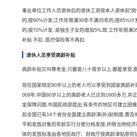
事业单位工作人员退休后的退休工资按本人退休前“岗位(
的,按90%计发;工作年限满30年不满35年的,按85%计
的,按70%计发. 是独生子女的增加5%.既 工作年限满3
补贴 不扣. 医疗保险等不再扣.
退休人员享受高龄补贴
高龄补贴又叫尊老金,只要是八十周岁以上,都能享受,跟养
现在国家规定80岁以上的老人可以享受到国家高龄补贴
009年,中国80岁以上的高龄老人已达到1800多万
金保障问题,中国民政部提出:有条件的地区可建立困难
前全国已有14个省份全面建立高龄津(补)贴制度,惠及
平和发放对象的年龄实行分类分档发放,并随当地经济
体的发放标准由各地民政厅、财政厅按高龄津贴原则协