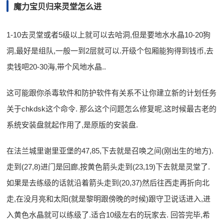
魔力宝贝归来灵堂怎么进
1-10去灵堂或者5级以上就可以去哈洞,但是要地水水晶10-20狗
洞,最好是组队,一般一到2层就可以.开级个包厢能狗得到钱币,去
卖钱吧20-30海,带个风地水晶..
这可能跟你杀毒软件和防护软件有关系不让你建立新的计划任务
关于chkdsk这个命令. 那么这个问题怎么修复呢,这时候最古老的
系统安装盘就起作用了,是原版的安装盘.
在法兰城里谢里亚堡的47,85,下去就是召唤之间(刚出生的地方).
走到(27,8)进门是回廊,按黄色箭头走到(23,19)下去就是灵堂了.
如果是去练级的话就沿着箭头走到(20,37)然后往西走再折向北
走,在没月亮和太阳(就是黎明跟傍晚的时候)跟守卫说话进入,进
入黄色水晶就可以练级了.适合10级左右的玩家去. 回答完毕,希