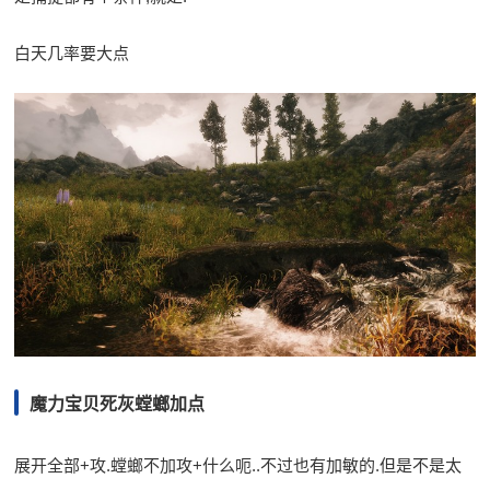
白天几率要大点
魔力宝贝死灰螳螂加点
展开全部+攻.螳螂不加攻+什么呃..不过也有加敏的.但是不是太