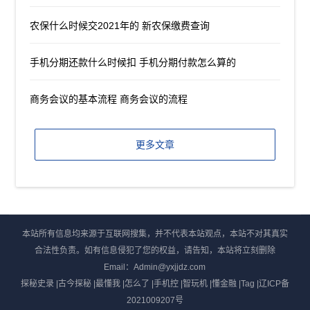
农保什么时候交2021年的 新农保缴费查询
手机分期还款什么时候扣 手机分期付款怎么算的
商务会议的基本流程 商务会议的流程
更多文章
本站所有信息均来源于互联网搜集，并不代表本站观点，本站不对其真实
合法性负责。如有信息侵犯了您的权益，请告知，本站将立刻删除
Email：Admin@yxjjdz.com
探秘史录
|
古今探秘
|
最懂我
|
怎么了
|
手机控
|
智玩机
|
懂金融
|
Tag
|
辽ICP备
2021009207号