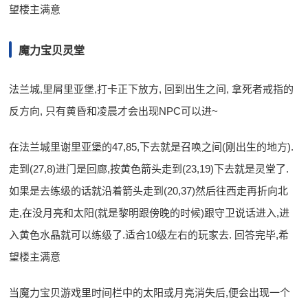
望楼主满意
魔力宝贝灵堂
法兰城,里屑里亚堡,打卡正下放方, 回到出生之间, 拿死者戒指的
反方向, 只有黄昏和凌晨才会出现NPC可以进~
在法兰城里谢里亚堡的47,85,下去就是召唤之间(刚出生的地方).
走到(27,8)进门是回廊,按黄色箭头走到(23,19)下去就是灵堂了.
如果是去练级的话就沿着箭头走到(20,37)然后往西走再折向北
走,在没月亮和太阳(就是黎明跟傍晚的时候)跟守卫说话进入,进
入黄色水晶就可以练级了.适合10级左右的玩家去. 回答完毕,希
望楼主满意
当魔力宝贝游戏里时间栏中的太阳或月亮消失后,便会出现一个