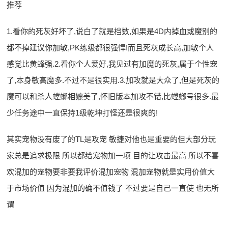
推荐
1.看你的死灰好坏了,说白了就是档数,如果是4D内掉血或魔别的
都不掉建议你加敏,PK练级都很强悍!而且死灰成长高,加敏个人
感觉比黄蜂强.2.看你个人爱好,我见过有加魔的死灰,属于个性宠
了,本身敏高魔多.不过不是很实用.3.加攻就是大众了,但是死灰的
魔可以和杀人螳螂相媲美了,怀旧版本加攻不错,比螳螂号很多.最
少任务途中一直保持1级乾坤打怪还是很爽的!
其实宠物没有废了的TL是攻宠 敏捷对他也是重要的但大部分玩
家总是追求极限 所以都给宠物加一项 目的让攻击最高 所以不喜
欢混加的宠物要非要我评价混加宠物 混加宠物就是实用价值大
于市场价值 因为混加的确不值钱了 不过要是自己一直使 也无所
谓