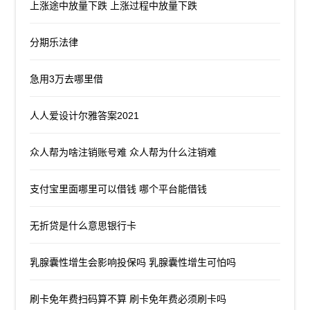
上涨途中放量下跌 上涨过程中放量下跌
分期乐法律
急用3万去哪里借
人人爱设计尔雅答案2021
众人帮为啥注销账号难 众人帮为什么注销难
支付宝里面哪里可以借钱 哪个平台能借钱
无折贷是什么意思银行卡
乳腺囊性增生会影响投保吗 乳腺囊性增生可怕吗
刷卡免年费扫码算不算 刷卡免年费必须刷卡吗