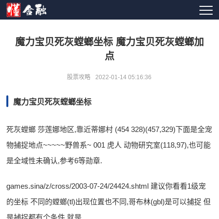
魔力宝贝死灰螳螂坐标 魔力宝贝死灰螳螂加
点
股票攻略
2022-01-14 05:16:36
魔力宝贝死灰螳螂坐标
死灰螳螂 莎莲娜地区,靠近蒂娜村 (454 328)(457,329)下面是全宠
物捕捉地点~~~~~野兽系~ 001 虎人 动物研究室(118,97),也可能
是全域性未确认,参考6等勋章.
games.sina/z/cross/2003-07-24/24424.shtml 建议你看看1级宠
的坐标 不同的螳螂(tl)出现位置也不同,哥布林(gbl)是可以捕捉 但
是捕捉都有个条件,就是.