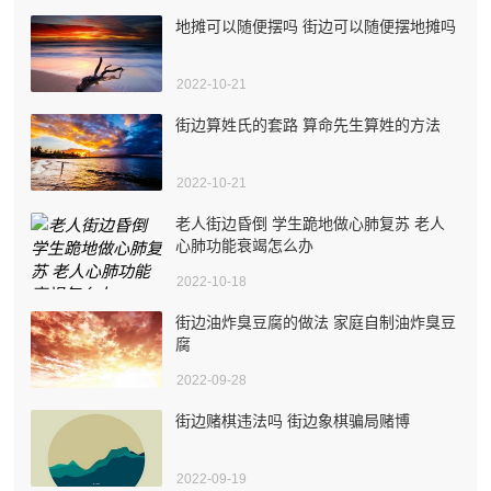
地摊可以随便摆吗 街边可以随便摆地摊吗
2022-10-21
街边算姓氏的套路 算命先生算姓的方法
2022-10-21
老人街边昏倒 学生跪地做心肺复苏 老人
心肺功能衰竭怎么办
2022-10-18
街边油炸臭豆腐的做法 家庭自制油炸臭豆
腐
2022-09-28
街边赌棋违法吗 街边象棋骗局赌博
2022-09-19