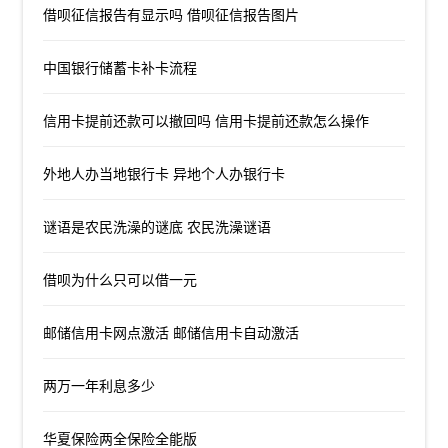
借呗征信报告有显示吗 借呗征信报告图片
中国银行储蓄卡补卡流程
信用卡提前还款可以撤回吗 信用卡提前还款怎么操作
外地人办当地银行卡 异地个人办银行卡
谜语是农民洗澡的谜底 农民洗澡谜语
借呗为什么只可以借一元
邮储信用卡网点激活 邮储信用卡自动激活
两万一年利息多少
华夏保险两全保险全能版