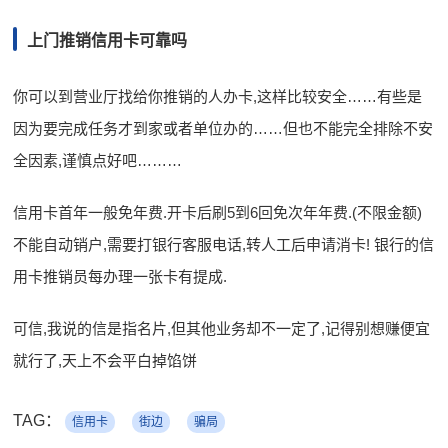
上门推销信用卡可靠吗
你可以到营业厅找给你推销的人办卡,这样比较安全……有些是
因为要完成任务才到家或者单位办的……但也不能完全排除不安
全因素,谨慎点好吧………
信用卡首年一般免年费.开卡后刷5到6回免次年年费.(不限金额)
不能自动销户,需要打银行客服电话,转人工后申请消卡! 银行的信
用卡推销员每办理一张卡有提成.
可信,我说的信是指名片,但其他业务却不一定了,记得别想赚便宜
就行了,天上不会平白掉馅饼
TAG：
信用卡
街边
骗局