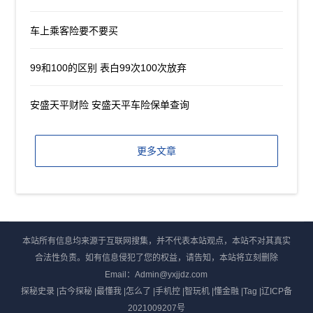
车上乘客险要不要买
99和100的区别 表白99次100次放弃
安盛天平财险 安盛天平车险保单查询
更多文章
本站所有信息均来源于互联网搜集，并不代表本站观点，本站不对其真实
合法性负责。如有信息侵犯了您的权益，请告知，本站将立刻删除
Email：Admin@yxjjdz.com
探秘史录
|
古今探秘
|
最懂我
|
怎么了
|
手机控
|
智玩机
|
懂金融
|
Tag
|
辽ICP备
2021009207号