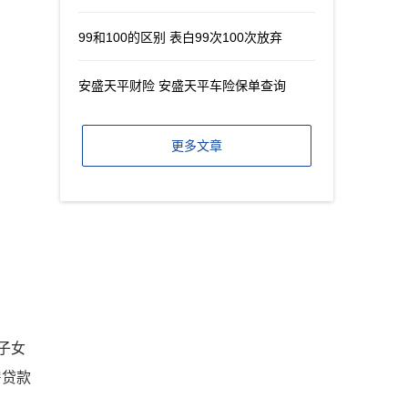
99和100的区别 表白99次100次放弃
安盛天平财险 安盛天平车险保单查询
更多文章
子女
房贷款