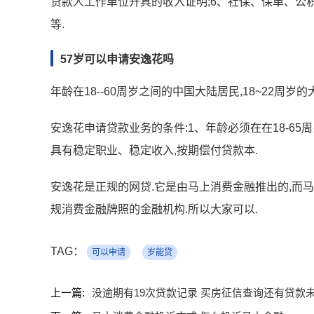
贷款人工作单位开具的收入证明;6、社保、保单、公积
等.
57岁可以申请安逸花吗
年龄在18--60周岁之间的中国大陆居民,18~22周岁
安逸花申请贷款业务的条件:1、年龄必须在在18-65
具有稳定职业、稳定收入,按期偿付贷款本.
安逸花是正规的网贷.它是由马上消费金融推出的,而马
规消费金融牌照的金融机构.所以大家可以.
TAG：
可以申请
岁能贷
上一篇:
没逾期有19次贷款记录 买房征信查询还有贷款