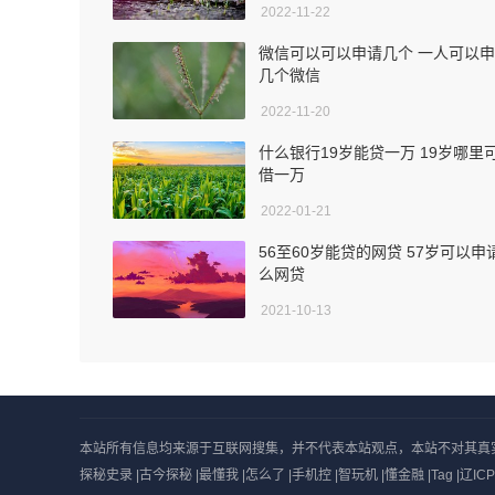
2022-11-22
微信可以可以申请几个 一人可以
几个微信
2022-11-20
什么银行19岁能贷一万 19岁哪里
借一万
2022-01-21
56至60岁能贷的网贷 57岁可以申
么网贷
2021-10-13
本站所有信息均来源于互联网搜集，并不代表本站观点，本站不对其真实合法性
探秘史录
|
古今探秘
|
最懂我
|
怎么了
|
手机控
|
智玩机
|
懂金融
|
Tag
|
辽ICP