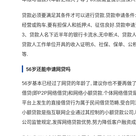
贷款必须要满足其条件才可以进行贷款.贷款申请条件:1
经营或购车,要有担保人和抵押;4、征信良好.贷款申请
3、贷款人名下近半年的银行卡流水,无中断;4、贷款
贷款人工作单位开具的收入证明;6、社保、保单、公积
等.
56岁还能申请网贷吗
56岁基本已经过了网贷的年龄了, 建议你也不要再做了
借贷(即P2P网络借贷)和网络小额贷款.个体网络借
平台上发生的直接借贷行为属于民间借贷范畴,受合同
小额贷款是指互联网企业通过其控制的小额贷款公司,
公司监管规定,发挥网络贷款优势,努力降低客户融资成