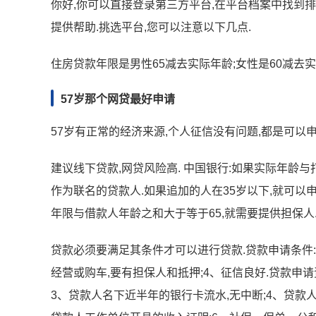
你好,你可以直接登录第三方平台,在平台档案中找到排
提供帮助.挑选平台,您可以注意以下几点.
住房贷款年限是男性65减去实际年龄;女性是60减去实
57岁那个网贷最好申请
57岁有正常的经济来源,个人征信没有问题,都是可以申
建议线下贷款,网贷风险高. 中国银行:如果实际年龄
作为联名的贷款人.如果追加的人在35岁以下,就可以申
年限与借款人年龄之和大于等于65,就需要提供担保人
贷款必须要满足其条件才可以进行贷款.贷款申请条件:1
经营或购车,要有担保人和抵押;4、征信良好.贷款申请
3、贷款人名下近半年的银行卡流水,无中断;4、贷款