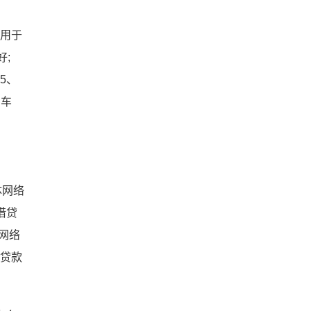
款用于
好;
5、
、车
体网络
借贷
网络
额贷款