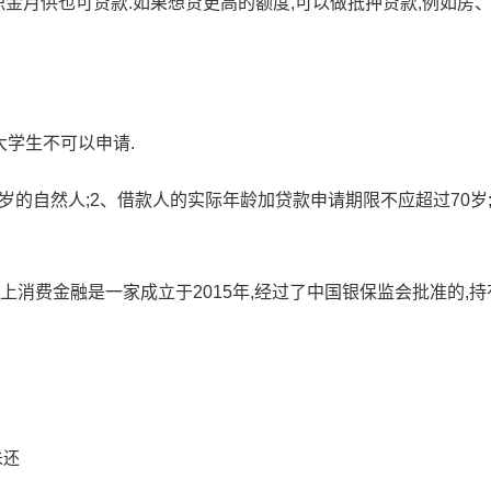
金月供也可贷款.如果想贷更高的额度,可以做抵押贷款,例如房
的大学生不可以申请.
周岁的自然人;2、借款人的实际年龄加贷款申请期限不应超过70岁;
上消费金融是一家成立于2015年,经过了中国银保监会批准的,持
未还