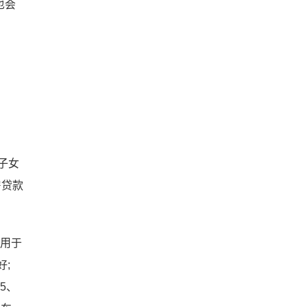
也会
子女
房贷款
款用于
好;
5、