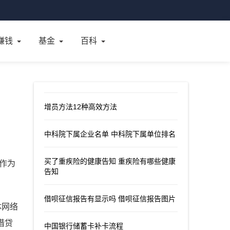
赚钱
基金
百科
增员方法12种高效方法
中科院下属企业名单 中科院下属单位排名
买了重疾险的健康告知 重疾险有哪些健康
者作为
告知
借呗征信报告有显示吗 借呗征信报告图片
体网络
借贷
中国银行储蓄卡补卡流程