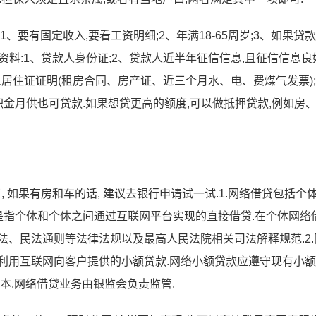
、要有固定收入,要看工资明细;2、年满18-65周岁;3、如果贷
资料:1、贷款人身份证;2、贷款人近半年征信信息,且征信信息良
人居住证证明(租房合同、房产证、近三个月水、电、费煤气发票);
金月供也可贷款.如果想贷更高的额度,可以做抵押贷款,例如房
, 如果有房和车的话, 建议去银行申请试一试.1.网络借贷包括个
贷是指个体和个体之间通过互联网平台实现的直接借贷.在个体网络
法、民法通则等法律法规以及最高人民法院相关司法解释规范.2.
利用互联网向客户提供的小额贷款.网络小额贷款应遵守现有小
本.网络借贷业务由银监会负责监管.