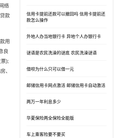
网络
信用卡提前还款可以撤回吗 信用卡提前还
额贷款
款怎么操作
外地人办当地银行卡 异地个人办银行卡
贷款用
息良
谜语是农民洗澡的谜底 农民洗澡谜语
);
借呗为什么只可以借一元
如房、
邮储信用卡网点激活 邮储信用卡自动激活
两万一年利息多少
华夏保险两全保险全能版
车上乘客险要不要买