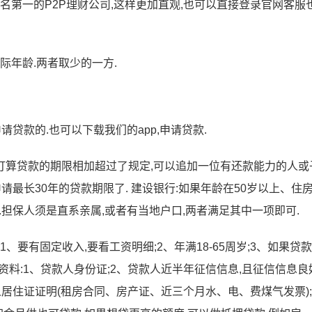
名第一的P2P理财公司,这样更加直观,也可以直接登录官网客服
际年龄.两者取少的一方.
请贷款的.也可以下载我们的app,申请贷款.
与打算贷款的期限相加超过了规定,可以追加一位有还款能力的人或
请最长30年的贷款期限了. 建设银行:如果年龄在50岁以上、住
.担保人须是直系亲属,或者有当地户口,两者满足其中一项即可.
、要有固定收入,要看工资明细;2、年满18-65周岁;3、如果贷
资料:1、贷款人身份证;2、贷款人近半年征信信息,且征信信息良
人居住证证明(租房合同、房产证、近三个月水、电、费煤气发票);