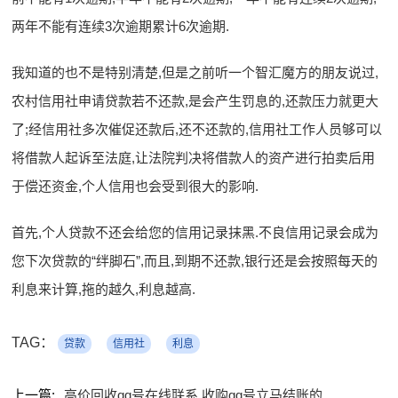
两年不能有连续3次逾期累计6次逾期.
我知道的也不是特别清楚,但是之前听一个智汇魔方的朋友说过,
农村信用社申请贷款若不还款,是会产生罚息的,还款压力就更大
了;经信用社多次催促还款后,还不还款的,信用社工作人员够可以
将借款人起诉至法庭,让法院判决将借款人的资产进行拍卖后用
于偿还资金,个人信用也会受到很大的影响.
首先,个人贷款不还会给您的信用记录抹黑.不良信用记录会成为
您下次贷款的“绊脚石”,而且,到期不还款,银行还是会按照每天的
利息来计算,拖的越久,利息越高.
TAG：
贷款
信用社
利息
上一篇:
高价回收qq号在线联系 收购qq号立马结账的