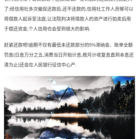
了;经信用社多次催促还款后,还不还款的,信用社工作人员够可以
将借款人起诉至法庭,让法院判决将借款人的资产进行拍卖后用
于偿还资金,个人信用也会受到很大的影响.
赶紧还款吧!逾期不仅有最低未还款部分的5%滞纳金、账单全额
罚息(日息万分之五,消费当日开始计息,按月计收复息直到本息还
清为止)还会在人民银行征信中心产.