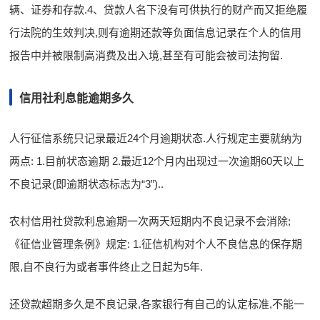
辆、证券和存款.4、贷款人名下没有可供执行的财产而又拒绝履
行法院的生效判决,则有逾期还款等负面信息记录在个人的信用
报告中并被限制高消费及出入境,甚至有可能会被司法拘留.
信用社利息能逾期多久
人行征信系统只记录最近24个月逾期状态.人行规定主要就纳为
两点: 1.目前状态逾期 2.最近12个月内出现过一次逾期60天以上
不良记录(即逾期状态标志为“3”)..
农村信用社贷款利息逾期一次两天短期内不良记录不会消除;
《征信业管理条例》规定: 1.征信机构对个人不良信息的保存期
限,自不良行为或者事件终止之日起为5年.
还贷款超期多久是不良记录,各家银行有自己的认定标准,不能一