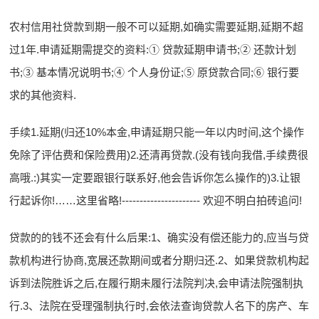
农村信用社贷款到期一般不可以延期,如确实需要延期,延期不超
过1年.申请延期需提交的资料:① 贷款延期申请书;② 还款计划
书;③ 基本情况说明书;④ 个人身份证;⑤ 原贷款合同;⑥ 银行要
求的其他资料.
手续1.延期(归还10%本金,申请延期只能一年以内时间,这个操作
免除了评估费和保险费用)2.还清再贷款.(没有钱向我借,手续费很
高哦.:)其实一定要跟银行联系好,他会告诉你怎么操作的)3.让银
行起诉你!……这里省略!---------------------- 欢迎不明白拍砖追问!
贷款的的钱不还会有什么后果:1、确实没有偿还能力的,应当与贷
款机构进行协商,宽展还款期间或者分期归还.2、如果贷款机构起
诉到法院胜诉之后,在履行期未履行法院判决,会申请法院强制执
行.3、法院在受理强制执行时,会依法查询贷款人名下的房产、车