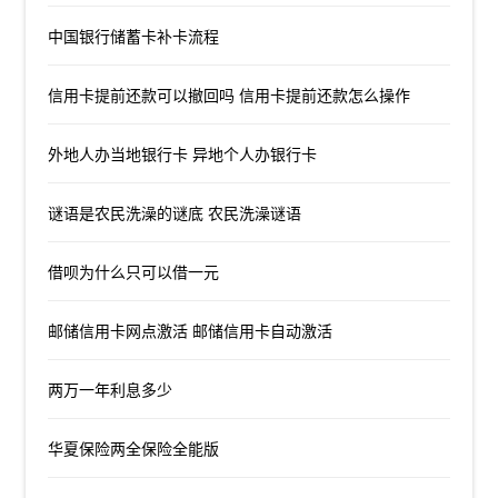
中国银行储蓄卡补卡流程
信用卡提前还款可以撤回吗 信用卡提前还款怎么操作
外地人办当地银行卡 异地个人办银行卡
谜语是农民洗澡的谜底 农民洗澡谜语
借呗为什么只可以借一元
邮储信用卡网点激活 邮储信用卡自动激活
两万一年利息多少
华夏保险两全保险全能版