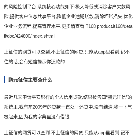
的风险控制平台.系统核心功能如下:极大降低或消除客户欠款风
险;提供客户信息共享平台;降低企业逾期账款,消除坏账损失;优化
企业业务流程,提高管理水平.更多请查看IT168 product.it168/deta
il/doc/424800/index.shtml
上征信的网贷可以查到.不上征信的网贷,只能从app里看到.记不
住的话,会有短信提示你还款的.
鹏元征信主要查什么
最近几天申请平安银行的个人信用贷款,结果被告知“鹏元征信”的
系统里,我有笔2009年的贷款一直处于还贷中,没有结清.我一下气
极起来,因为我的字典里没有借钱.
上征信的网贷可以查到.不上征信的网贷,只能从app里看到.记不