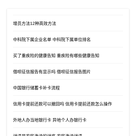
增员方法12种高效方法
中科院下属企业名单 中科院下属单位排名
买了重疾险的健康告知 重疾险有哪些健康告知
借呗征信报告有显示吗 借呗征信报告图片
中国银行储蓄卡补卡流程
信用卡提前还款可以撤回吗 信用卡提前还款怎么操作
外地人办当地银行卡 异地个人办银行卡
谜语是农民洗澡的谜底 农民洗澡谜语