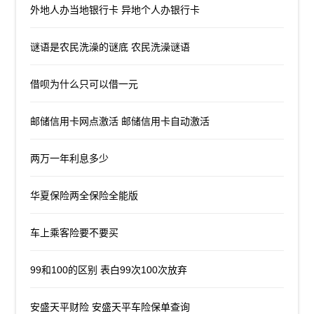
外地人办当地银行卡 异地个人办银行卡
谜语是农民洗澡的谜底 农民洗澡谜语
借呗为什么只可以借一元
邮储信用卡网点激活 邮储信用卡自动激活
两万一年利息多少
华夏保险两全保险全能版
车上乘客险要不要买
99和100的区别 表白99次100次放弃
安盛天平财险 安盛天平车险保单查询