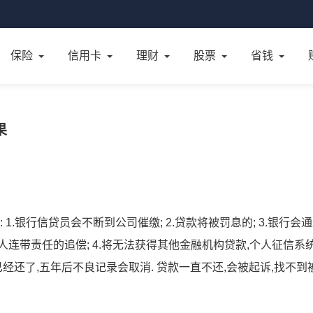
保险
信用卡
理财
股票
省钱
果
1.银行信贷员会不断到公司催缴; 2.贷款将被罚息的; 3.银行会
连带责任的追偿; 4.将无法获得其他金融机构贷款,个人征信系
经还了,五年后不良记录会取消. 贷款一直不还,会被起诉,找不到