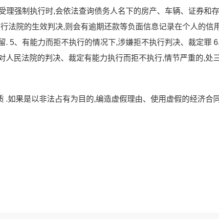
在受理强制执行时,会依法查询债务人名下的房产、车辆、证券和存
行法院的生效判决,则会有逾期还款等负面信息记录在个人的信
. 5、有能力而拒不执行的情况下,涉嫌拒不执行判决、裁定罪 6
对人民法院的判决、裁定有能力执行而拒不执行,情节严重的,处
 .如果是以非法占有为目的,编造虚假理由、使用虚假的经济合