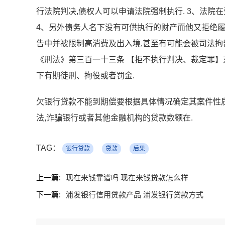
行法院判决,债权人可以申请法院强制执行. 3、法院
4、另外债务人名下没有可供执行的财产而他又拒绝履
告中并被限制高消费及出入境,甚至有可能会被司法拘留
《刑法》第三百一十三条 【拒不执行判决、裁定罪】
下有期徒刑、拘役或者罚金.
欠银行贷款不能到期偿要根据具体情况确定其案件性质
法,诈骗银行或者其他金融机构的贷款数额在.
TAG：
银行贷款
贷款
后果
上一篇:
现在来钱靠谱吗 现在来钱贷款怎么样
下一篇:
浦发银行信用贷款产品 浦发银行贷款方式