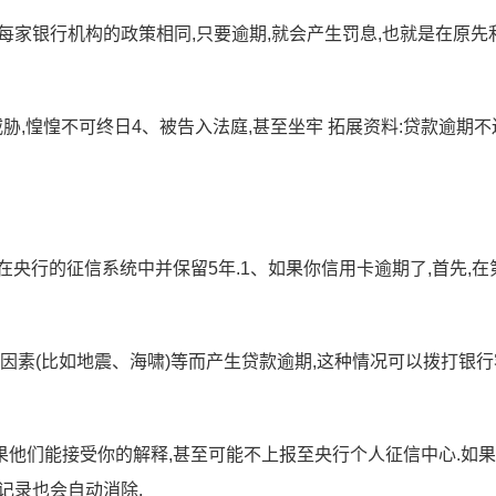
然每家银行机构的政策相同,只要逾期,就会产生罚息,也就是在原先
胁,惶惶不可终日4、被告入法庭,甚至坐牢 拓展资料:贷款逾期不
央行的征信系统中并保留5年.1、如果你信用卡逾期了,首先,在
因素(比如地震、海啸)等而产生贷款逾期,这种情况可以拨打银
如果他们能接受你的解释,甚至可能不上报至央行个人征信中心.如
记录也会自动消除.