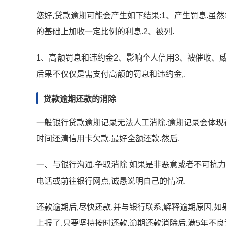
您好,贷款逾期可能会产生如下结果:1、产生罚息.虽
的基础上加收一定比例的利息.2、被列.
1、高额罚息和违约金2、影响个人信用3、被催收、威
后果不仅仅是需支付高额的罚息和违约金,.
贷款逾期还款的消除
一般银行贷款逾期记录无法人工消除.逾期记录会体现在
时间还清信用卡欠款,最好全额还款.然后.
一、与银行沟通,争取消除 如果是非恶意或者不可抗力
电话或前往银行网点,诚恳说明自己的情况.
还款逾期后,尽快还款.并与银行联系,解释逾期原因,
上报了,只要坚持按时还款,逾期还款消除后,满5年不良