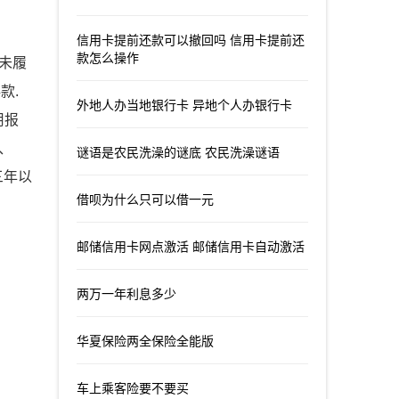
信用卡提前还款可以撤回吗 信用卡提前还
款怎么操作
期未履
款.
外地人办当地银行卡 异地个人办银行卡
用报
、
谜语是农民洗澡的谜底 农民洗澡谜语
三年以
借呗为什么只可以借一元
邮储信用卡网点激活 邮储信用卡自动激活
两万一年利息多少
华夏保险两全保险全能版
车上乘客险要不要买