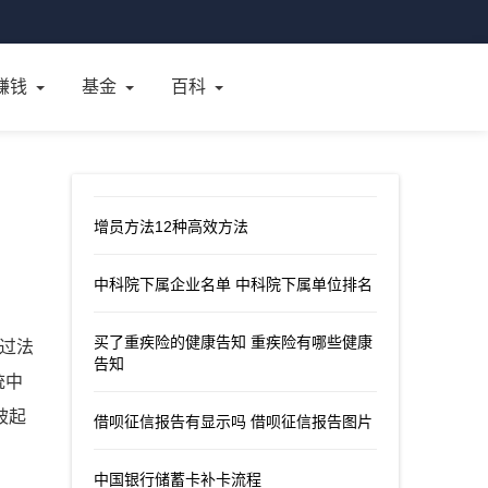
赚钱
基金
百科
增员方法12种高效方法
中科院下属企业名单 中科院下属单位排名
买了重疾险的健康告知 重疾险有哪些健康
通过法
告知
统中
被起
借呗征信报告有显示吗 借呗征信报告图片
中国银行储蓄卡补卡流程