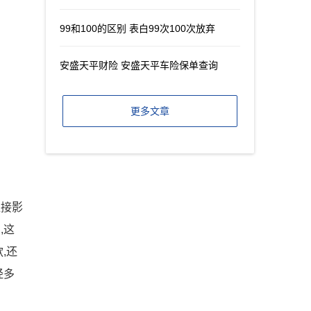
99和100的区别 表白99次100次放弃
安盛天平财险 安盛天平车险保单查询
更多文章
直接影
,这
,还
经多