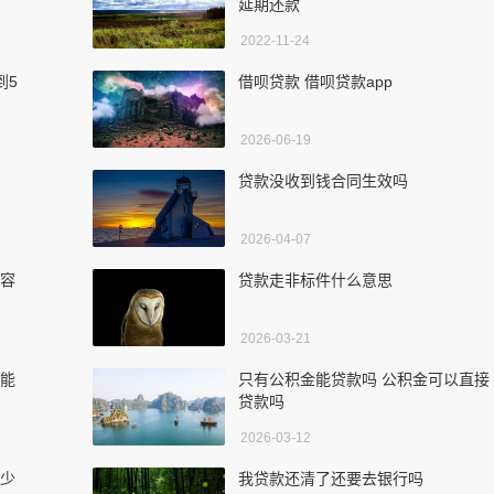
延期还款
2022-11-24
到5
借呗贷款 借呗贷款app
2026-06-19
贷款没收到钱合同生效吗
2026-04-07
个容
贷款走非标件什么意思
2026-03-21
款能
只有公积金能贷款吗 公积金可以直接
贷款吗
2026-03-12
多少
我贷款还清了还要去银行吗