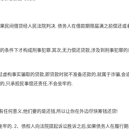
如果民间借贷经人民法院判决. 债务人在借款期限届满之前偿还或
的条件下才构成刑事犯罪.其次,无力偿还贷款,涉及到刑事犯罪的
过虚构事实骗取的贷款,即贷款时就不准备还款的,就属于诈骗,会
的,只承担民事偿还责任,不会坐牢的.
有任何意义,他们要的是还钱,所以让你在外边尽快筹钱还贷!
坐牢的. 2、债权人向法院提起诉讼胜诉之后,如果债务人在履行