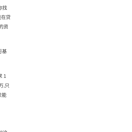
你找
能在贷
的资
行基
 1
万,只
只能