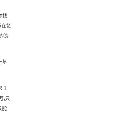
你找
能在贷
的资
行基
 1
万,只
只能