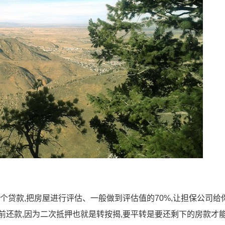
个贷款,把房屋进行评估、一般做到评估值的70%,让担保公司给
前还款,因为二次抵押也就是转按揭,要平转是要还剩下的房款才