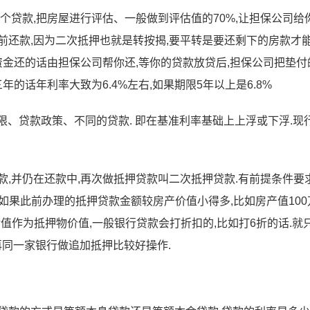
个贷款,把房屋进行评估、一般做到评估值的70%,让担保公司给
前还款,因为二次抵押也就是转按揭,要平转是要还剩下的房款才
资金还的话由担保公司帮你还,等你的贷款放贷后,担保公司把垫付
年的话年利率大致为6.4%左右,如果期限5年以上是6.8%
限、贷款政策、不同的贷款. 即在基准利率基础上上浮或下浮.现
,并仍在还款中,再次做抵押贷款叫二次抵押贷款.有前提条件要求
.如果此前办理的抵押贷款金额较房产价值小得多,比如房产值100
以余值作为抵押物价值,一般银行贷款会打折扣的,比如打6折的话.就
是再同一家银行做追加抵押比较好操作.