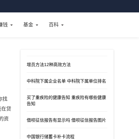
赚钱
基金
百科
增员方法12种高效方法
中科院下属企业名单 中科院下属单位排名
买了重疾险的健康告知 重疾险有哪些健康
你找
告知
能在贷
的资
借呗征信报告有显示吗 借呗征信报告图片
中国银行储蓄卡补卡流程