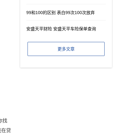
99和100的区别 表白99次100次放弃
安盛天平财险 安盛天平车险保单查询
更多文章
你找
能在贷