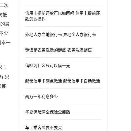
二次
信用卡提前还款可以撤回吗 信用卡提前还
次抵
款怎么操作
值的最
不少
外地人办当地银行卡 异地个人办银行卡
利率一
谜语是农民洗澡的谜底 农民洗澡谜语
借呗为什么只可以借一元
 1
万,只
邮储信用卡网点激活 邮储信用卡自动激活
只能
两万一年利息多少
华夏保险两全保险全能版
车上乘客险要不要买