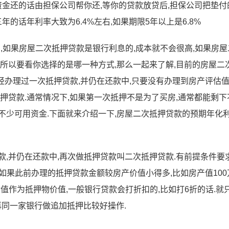
资金还的话由担保公司帮你还,等你的贷款放贷后,担保公司把垫付
年的话年利率大致为6.4%左右,如果期限5年以上是6.8%
,如果房屋二次抵押贷款是银行利息的,成本就不会很高,如果房屋
.所以要看你选择的是哪一种方式,那么一起来了解,目前的房屋二
经办理过一次抵押贷款,并仍在还款中,只要没有办理到房产评估
押贷款.通常情况下,如果第一次抵押不是为了买房,通常都能剩下
不少可用资金.下面就来介绍一下,房屋二次抵押贷款的预期年化
,并仍在还款中,再次做抵押贷款叫二次抵押贷款.有前提条件要求
.如果此前办理的抵押贷款金额较房产价值小得多,比如房产值100
以余值作为抵押物价值,一般银行贷款会打折扣的,比如打6折的话.就
是再同一家银行做追加抵押比较好操作.