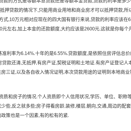
贷款的方式是等额本息贷款还是等额本金贷款,贷款的利率是多少
屋抵押贷款的情况下,只能用商业用地和商业房才可以抵押贷款,所
式,10万元相对应现在的四大国有银行来说,贷款的利率应该在6.
0元左右,加上本金的还款额度,大约应该是2600元.这就是你每个
利率为6.14%.十年的是6.55%.贷款额度,是依照住房评估总价
住房贷款还清,无抵押,有房产证,契税证明和土地证.有房产证登记人
住房三证,以及各自收入情况证明,本次贷款用途的证明到本地商业
资质和房子的情况.个人资质即个人信用状况,学历、单位、职称等
少些,反之就多些;房子得看房龄,装修,楼层,朝向,交通,周边的配
的政策也是一个因素,有的松有的紧.