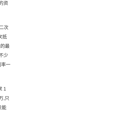
的资
二次
次抵
值的最
不少
利率一
 1
万,只
只能