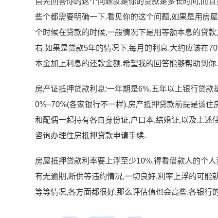
首先回答你的这个问题就是你的贷款是多长时间,而且
些个都需要明确一下.看见你的这个问题,如果是用房
个时候在贷款的时候,一般情况下是用等额本息的贷款方
右.如果是贷款5年的情况下,每月的利息.大约应该在70
本金加上利息的还款金额,希望我的回答能够帮助到你.
房产证抵押贷款利息:一年期是6%.五年以上银行贷款基准
0%--70%(各家银行不一样).房产抵押贷款前提是该
和配偶一起持有各自身份证,户口本,结婚证,以及上述
咨询办理住房抵押贷款申请手续.
房屋抵押贷款利率要上浮至少10%,得看借款人的个人
有无逾期,断供等违约情况,一切良好,利率上浮的可能就
等等情况,各方面都很好,那么评估值也会高些.各银行