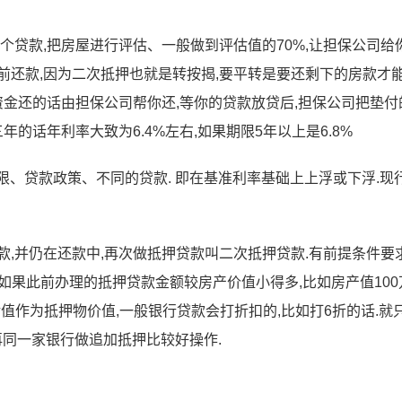
个贷款,把房屋进行评估、一般做到评估值的70%,让担保公司给
前还款,因为二次抵押也就是转按揭,要平转是要还剩下的房款才
资金还的话由担保公司帮你还,等你的贷款放贷后,担保公司把垫付
年的话年利率大致为6.4%左右,如果期限5年以上是6.8%
限、贷款政策、不同的贷款. 即在基准利率基础上上浮或下浮.现
,并仍在还款中,再次做抵押贷款叫二次抵押贷款.有前提条件要求
.如果此前办理的抵押贷款金额较房产价值小得多,比如房产值100
以余值作为抵押物价值,一般银行贷款会打折扣的,比如打6折的话.就
是再同一家银行做追加抵押比较好操作.