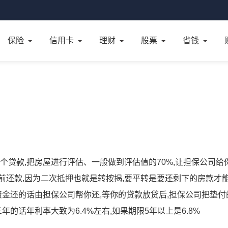
保险
信用卡
理财
股票
省钱
个贷款,把房屋进行评估、一般做到评估值的70%,让担保公司给
前还款,因为二次抵押也就是转按揭,要平转是要还剩下的房款才
资金还的话由担保公司帮你还,等你的贷款放贷后,担保公司把垫付
年的话年利率大致为6.4%左右,如果期限5年以上是6.8%