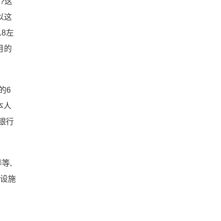
?这
以这
8左
月的
的6
本人
银行
等,
套设施