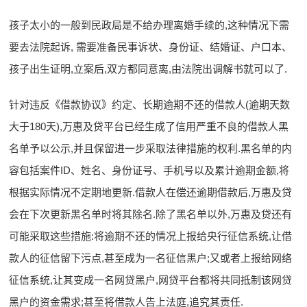
孩子太小的一般到民政局是不给办理离婚手续的,这种情况下需
要去法院起诉, 需要准备民事诉状、身份证、结婚证、户口本、
孩子出生证明,立案后,双方都同意离,由法院出调解书就可以了.
针对违反《借款协议》约定、长期逾期不还的借款人(逾期天数
大于180天),万惠及贷平台已经生成了信用严重不良的借款人黑
名单予以公示,并且保留进一步采取法律措施的权利.黑名单的内
容包括案件ID、姓名、身份证号、手机号以及累计逾期金额,将
根据实际情况不定期地更新.借款人在偿还逾期借款后,万惠及贷
会在下次更新黑名单时将其除名.除了黑名单以外,万惠及贷还有
可能采取这些措施:将逾期不还的情况上报给央行征信系统,让借
款人的征信留下污点,甚至成为一名征信黑户;又或者上报给网络
征信系统,让其变成一名网贷黑户,网贷平台都将共同抵制该网贷
黑户的资金需求;甚至将借款人告上法庭,追究其责任.