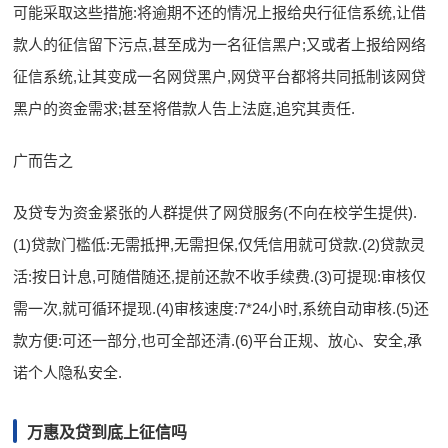
可能采取这些措施:将逾期不还的情况上报给央行征信系统,让借
款人的征信留下污点,甚至成为一名征信黑户;又或者上报给网络
征信系统,让其变成一名网贷黑户,网贷平台都将共同抵制该网贷
黑户的资金需求;甚至将借款人告上法庭,追究其责任.
广而告之
及贷专为资金紧张的人群提供了网贷服务(不向在校学生提供).
(1)贷款门槛低:无需抵押,无需担保,仅凭信用就可贷款.(2)贷款灵
活:按日计息,可随借随还,提前还款不收手续费.(3)可提现:审核仅
需一次,就可循环提现.(4)审核速度:7*24小时,系统自动审核.(5)还
款方便:可还一部分,也可全部还清.(6)平台正规、放心、安全,承
诺个人隐私安全.
万惠及贷到底上征信吗