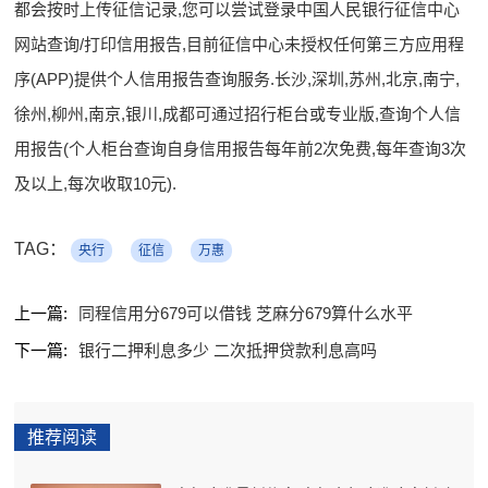
都会按时上传征信记录,您可以尝试登录中国人民银行征信中心
网站查询/打印信用报告,目前征信中心未授权任何第三方应用程
序(APP)提供个人信用报告查询服务.长沙,深圳,苏州,北京,南宁,
徐州,柳州,南京,银川,成都可通过招行柜台或专业版,查询个人信
用报告(个人柜台查询自身信用报告每年前2次免费,每年查询3次
及以上,每次收取10元).
TAG：
央行
征信
万惠
上一篇:
同程信用分679可以借钱 芝麻分679算什么水平
下一篇:
银行二押利息多少 二次抵押贷款利息高吗
推荐阅读