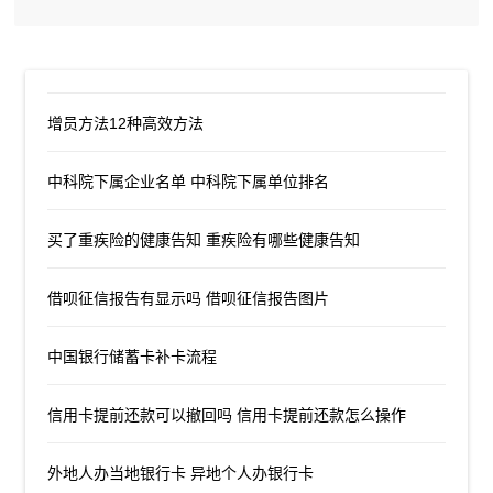
增员方法12种高效方法
中科院下属企业名单 中科院下属单位排名
买了重疾险的健康告知 重疾险有哪些健康告知
借呗征信报告有显示吗 借呗征信报告图片
中国银行储蓄卡补卡流程
信用卡提前还款可以撤回吗 信用卡提前还款怎么操作
外地人办当地银行卡 异地个人办银行卡