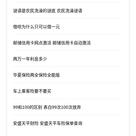
谜语是农民洗澡的谜底 农民洗澡谜语
借呗为什么只可以借一元
邮储信用卡网点激活 邮储信用卡自动激活
两万一年利息多少
华夏保险两全保险全能版
车上乘客险要不要买
99和100的区别 表白99次100次放弃
安盛天平财险 安盛天平车险保单查询