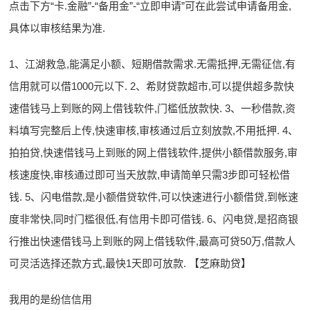
点击下方“卡.金融”-“备用金”-“立即申请”可在此尝试申请备用金,
具体以审核结果为准.
1、江湖救急,能满足小额、短期借款需求.无需抵押,无需征信,有
信用就可以借1000元以下. 2、希财贷款超市,可以提供超多款快
速借钱马上到账的网上借钱软件,门槛低放款快. 3、一秒借款,资
料填写完整后上传,快速审核,审核通过后立刻放款,不用抵押. 4、
拍拍贷,快速借钱马上到账的网上借钱软件,提供小额借款服务,审
核速度快,审核通过即可当天放款,申请简单只需3步即可轻松借
钱. 5、闪电借款,是小额借贷软件,可以快速进行小额借贷,到帐速
度非常快,同时门槛很低,有信用卡即可借钱. 6、闪电贷,是招商银
行推出快速借钱马上到账的网上借钱软件,最高可贷50万,借款人
可灵活选择还款方式,最快1天即可放款. 【芝麻助贷】
我用的是纷信信用