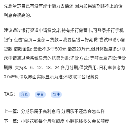
先想清楚自己有没有那个能力去偿还,因为如果逾期还不上的话
利息会很高的.
建议通过银行渠道申请贷款,若持有招行储蓄卡,可登录招行手机
银行,点击“首页→全部→贷款→我要借钱→好期贷”尝试申请小额
贷款.借款金额: 最低不少于500元,最高20万元,但具体额度多少以
您申请通过后系统显示的结果为准;还款方式: 等额本息还款;借款
期限: 支持3、6、12、18、24 各月分期;借款费用: 日利率参考为
0.045%,请以界面实际显示为准;不收取平台服务费.
TAG：
容易
平台
软件
上一篇:
分期乐属于高利息吗 分期乐不还款会怎么样
下一篇:
小鹅花钱每个月涨额度 小鹅花钱多久会长额度