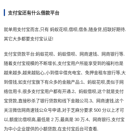
支付宝还有什么借款平台
就单用支付宝而言,只有 蚂蚁花呗,借呗,借条,随身贷,招联好期待.
其它大多都要支付宝认证!
支付宝贷款平台:蚂蚁花呗、蚂蚁借呗、网商速钱、网商银行等.
随着支付宝规模的不断增长,支付宝用户所能享受到的福利也是
越来越多,越来越贴心,小到借伞借充电宝、免押金租车旅行等,大
到借钱,如支付宝旗下有众多的金融产品:1、蚂蚁花呗,类似于网
络信用卡,很多支付宝用户都有开通.2、蚂蚁借呗,这个就是支付
宝贷款,直接秒杀了银行贷款和线下金融公司.3、网商速钱,这个
关注微信网商速钱公众号申请,对于芝麻分要求 500 分以上才可
以,额度比借呗高,最低是 2 万,最高是 30 万.4、网商银行,支付宝
为中小企业提供的小额贷款,在支付宝后台可查看.