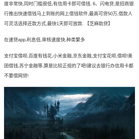
度非常快,同时门槛很低,有信用卡即可借钱. 6、闪电贷,是招商银
行推出快速借钱马上到账的网上借钱软件,最高可贷50万,借款人
可灵活选择还款方式,最快1天即可放款. 【芝麻助贷】
在速贷app,利息低,审核速度快,种类繁多
支付宝借呗,百度有钱花,小米金融,京东金融,支付宝花呗,借呗!美
团借钱,苏宁金融等,算是比较正规的了吧!建议去银行办信用卡都
不要借网贷!