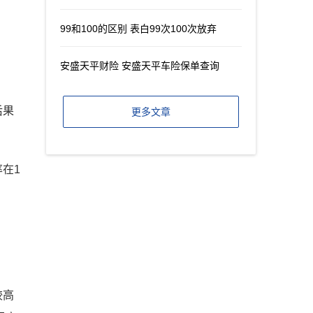
99和100的区别 表白99次100次放弃
安盛天平财险 安盛天平车险保单查询
后果
更多文章
在1
较高