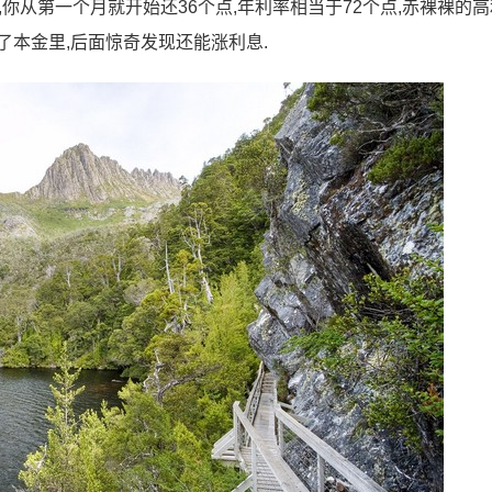
你从第一个月就开始还36个点,年利率相当于72个点,赤裸裸的高
了本金里,后面惊奇发现还能涨利息.