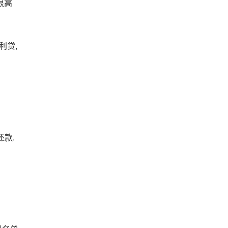
很高
利贷,
还款.