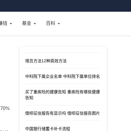
赚钱
基金
百科
增员方法12种高效方法
中科院下属企业名单 中科院下属单位排名
买了重疾险的健康告知 重疾险有哪些健康
告知
70%
借呗征信报告有显示吗 借呗征信报告图片
中国银行储蓄卡补卡流程