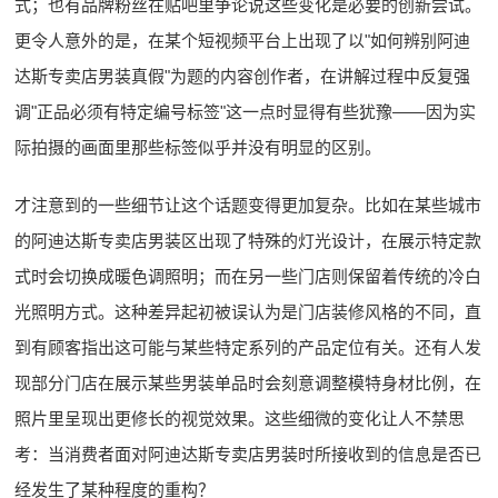
式；也有品牌粉丝在贴吧里争论说这些变化是必要的创新尝试。
更令人意外的是，在某个短视频平台上出现了以"如何辨别阿迪
达斯专卖店男装真假"为题的内容创作者，在讲解过程中反复强
调"正品必须有特定编号标签"这一点时显得有些犹豫——因为实
际拍摄的画面里那些标签似乎并没有明显的区别。
才注意到的一些细节让这个话题变得更加复杂。比如在某些城市
的阿迪达斯专卖店男装区出现了特殊的灯光设计，在展示特定款
式时会切换成暖色调照明；而在另一些门店则保留着传统的冷白
光照明方式。这种差异起初被误认为是门店装修风格的不同，直
到有顾客指出这可能与某些特定系列的产品定位有关。还有人发
现部分门店在展示某些男装单品时会刻意调整模特身材比例，在
照片里呈现出更修长的视觉效果。这些细微的变化让人不禁思
考：当消费者面对阿迪达斯专卖店男装时所接收到的信息是否已
经发生了某种程度的重构？