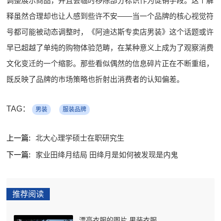
调整展示商品，并且会临时移除部分标识作为促销手段。这个解
释虽然合理却也让人感到些许不安——当一个品牌的核心视觉符
号都可能被动态调整时，《阿迪达斯专卖店男装》这个话题或许
早已超越了单纯的购物体验范畴，在某种意义上成为了观察消费
文化变迁的一个缩影。那些看似偶然的信息碎片正在不断重组，
既反映了品牌的市场策略也折射出消费者的认知偏差。
TAG：
男装
服装品牌
上一篇:
北大心理学硕士在职研究生
下一篇:
家业田绛月结局 田绛月是如何被发现是内鬼
推荐阅读
漂亮衣服的图片 男装衣服