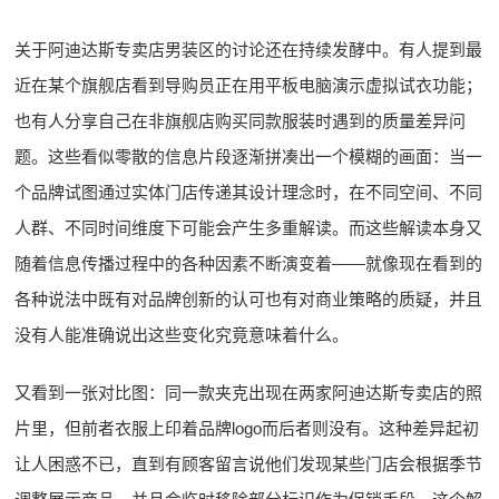
关于阿迪达斯专卖店男装区的讨论还在持续发酵中。有人提到最
近在某个旗舰店看到导购员正在用平板电脑演示虚拟试衣功能；
也有人分享自己在非旗舰店购买同款服装时遇到的质量差异问
题。这些看似零散的信息片段逐渐拼凑出一个模糊的画面：当一
个品牌试图通过实体门店传递其设计理念时，在不同空间、不同
人群、不同时间维度下可能会产生多重解读。而这些解读本身又
随着信息传播过程中的各种因素不断演变着——就像现在看到的
各种说法中既有对品牌创新的认可也有对商业策略的质疑，并且
没有人能准确说出这些变化究竟意味着什么。
又看到一张对比图：同一款夹克出现在两家阿迪达斯专卖店的照
片里，但前者衣服上印着品牌logo而后者则没有。这种差异起初
让人困惑不已，直到有顾客留言说他们发现某些门店会根据季节