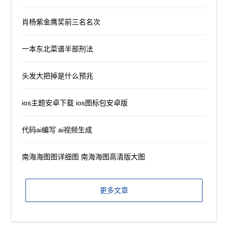
肖杨紫金鹰奖前三名名次
一本东北菜谱半部刑法
头发大把掉是什么预兆
ios主题安卓下载 ios图标包安卓版
代码ai编写 ai视频生成
南海海图图详细图 南海海图高清版大图
更多文章