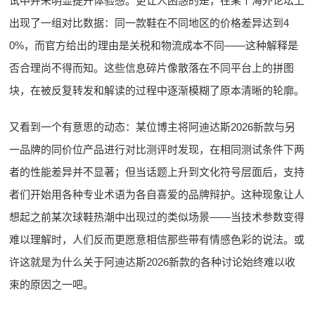
试中并未明显提升体验感。更让人困惑的是，在某个海外论坛上
出现了一组对比数据：同一款鞋在不同地区的价格差异达到4
0%，而官方给出的理由是关税和物流成本不同——这种解释是
否合理尚不得而知。这些信息碎片像散落在不同平台上的拼图
块，在被反复转发和解读的过程中逐渐模糊了原本清晰的轮廓。
又看到一个有意思的动态：某位博主将阿迪达斯2026新款与另
一品牌的同价位产品进行对比测评时发现，在相同测试条件下两
者的性能差异并不显著；但当话题上升到文化符号层面后，支持
者们开始用各种专业术语为各自喜爱的品牌辩护。这种现象让人
想起之前某次球鞋热潮中出现过的类似场景——当技术参数变得
难以理解时，人们反而更愿意相信那些带有情感色彩的说法。或
许这就是为什么关于阿迪达斯2026新款的各种讨论始终难以收
束的原因之一吧。