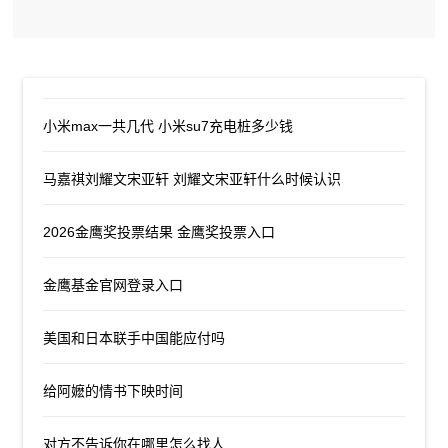
小米max一共几代 小米su7充电桩多少钱
马嘉祺刘耀文宋亚轩 刘耀文宋亚轩什么时候认识
2026金鹰奖投票结果 金鹰奖投票入口
金鹰基金官网登录入口
美国和日本联手中国能应付吗
给阿嬷的情书下映时间
对方不告诉你在哪里怎么找人