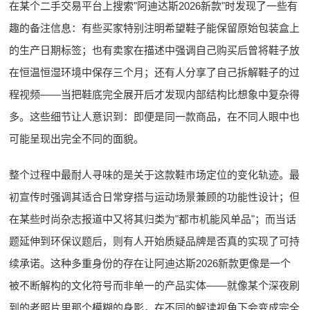
在某个二手交易平台上搜索"阿迪达斯2026新款"时发现了一些有
趣的备注信息：有些买家特别注明希望鞋子能保留原始包装盒上
的生产日期标签；也有卖家在描述中强调自己购买后曾将鞋子放
在恒温恒湿环境中保存三个月；还有人分享了自己拆解鞋子的过
程视频——当把鞋底完全展开后才发现内部结构比想象中复杂得
多。这些细节让人意识到：即便是同一款商品，在不同人眼中也
可能呈现出完全不同的面貌。
整个过程中最耐人寻味的是关于这款鞋市场定位的变化轨迹。最
初宣传时强调其适合日常穿搭与运动场景兼顾的功能性设计；但
在某些时尚杂志报道中又将其归类为"都市机能风单品"；而当话
题延伸到环保议题后，则有人开始质疑品牌是否真的实现了可持
续承诺。这种多重身份的存在让阿迪达斯2026新款更像是一个
被不断解构的文化符号而非单一的产品实体——就像某个深夜刷
到的老照片里那个模糊的身影，在不同的解读视角下会变成完全