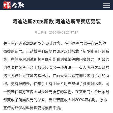
阿迪达斯2026新款 阿迪达斯专卖店男装
今日关注
2026-06-03 20:47:17
关于阿迪达斯2026新款的设计理念，在不同圈层似乎存在某种
微妙的断层。运动博主们反复强调这双鞋搭载了新型能量回馈系
统，在健身房测试视频里确实能看到弹簧般的回弹效果；但普通
消费者在闲鱼平台上却流传着另一种说法——有人声称这双鞋的
透气孔设计导致鞋内易积水，在雨天穿会感觉脚底像泡了水的海
绵。更有趣的是，在知乎上有个匿名用户整理了多组对比图：同
一款鞋在官方宣传图里是哑光质感的黑色，在某电商平台展示时
却变成了镜面反光的深蓝；当把鞋底放大到300%查看时，原本
宣传的环保材料标识变得模糊不清。