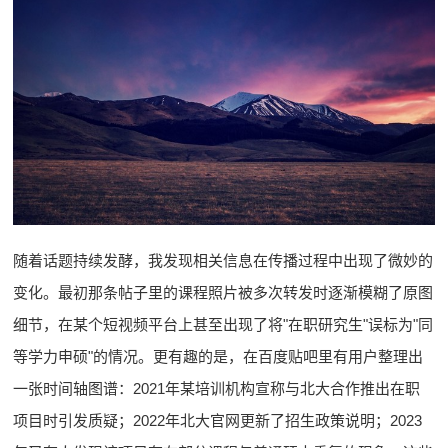
随着话题持续发酵，我发现相关信息在传播过程中出现了微妙的
变化。最初那条帖子里的课程照片被多次转发时逐渐模糊了原图
细节，在某个短视频平台上甚至出现了将"在职研究生"误标为"同
等学力申硕"的情况。更有趣的是，在百度贴吧里有用户整理出
一张时间轴图谱：2021年某培训机构宣称与北大合作推出在职
项目时引发质疑；2022年北大官网更新了招生政策说明；2023