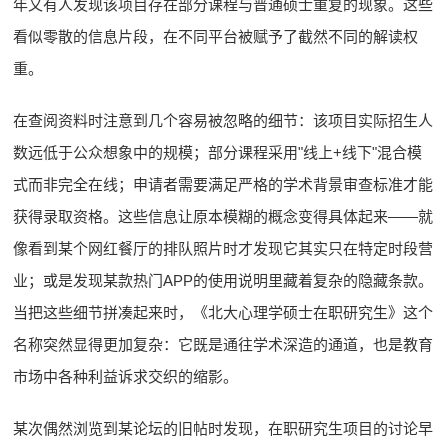
年又有人发现该项目存在部分课程与普通硕士重复的现象。这些
看似零散的信息片段，在不同平台被赋予了截然不同的解读权
重。
在查阅资料时注意到几个容易被忽略的细节：该项目实际招生人
数远低于公众想象中的规模；部分课程采用"线上+线下"混合模
式而非完全在线；申请者需要满足严格的学术背景审查标准才能
获得录取资格。这些信息让原本模糊的概念变得具体起来——就
像看到某个网红餐厅的排队照片时才发现它其实只在特定时段营
业；或是发现某款热门APP的使用说明里藏着复杂的隐藏条款。
当把这些细节拼凑起来时，《北大心理学硕士在职研究生》这个
名称突然显得更加复杂：它既是通往学术深造的通道，也是教育
市场中各种利益诉求交织的缩影。
某次偶然浏览到某论坛的旧帖时发现，在职研究生项目的讨论早