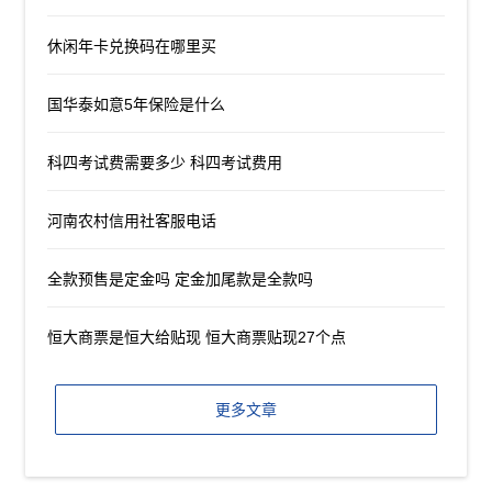
休闲年卡兑换码在哪里买
国华泰如意5年保险是什么
科四考试费需要多少 科四考试费用
河南农村信用社客服电话
全款预售是定金吗 定金加尾款是全款吗
恒大商票是恒大给贴现 恒大商票贴现27个点
更多文章