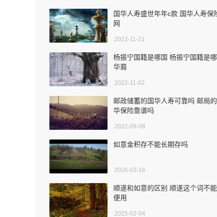
国华人寿盛世年年c款 国华人寿保
网
2022-11-21
杨振宁国籍是哪国 杨振宁国籍是
华裔
2022-11-02
邮政储蓄的国华人寿可靠吗 邮局
华保险靠谱吗
2022-09-08
如意金积存不能长期存吗
2026-03-16
顺遂和如意的区别 顺遂这个词不
便用
2025-02-04