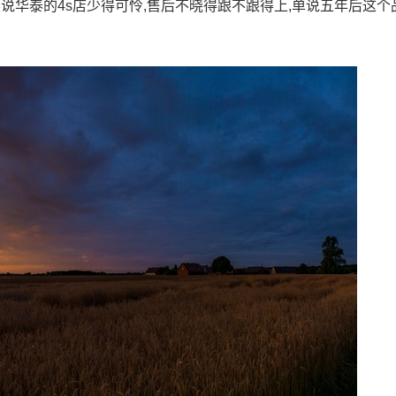
不说华泰的4s店少得可怜,售后不晓得跟不跟得上,单说五年后这个