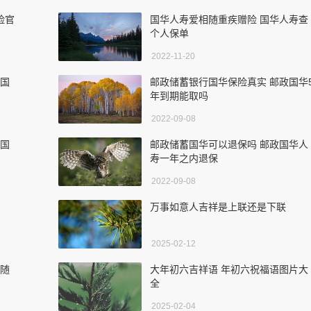
险官
国华人寿爱相随重疾赠险 国华人寿查
个人保单
2022-11-20
哪国
邮政储蓄银行国华保险真实 邮政国华
年到期能取吗
2022-09-08
的国
邮政储蓄国华可以退保吗 邮政国华人
寿一年之内退保
2022-09-08
万事如意人吉祥是上联还是下联
2025-02-12
能随
大年初六吉祥语 年初六祝福语图片大
全
2025-02-04