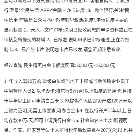
您可以通过以下方式查询卡片申请进度:1、客服官网2、手机银
行:登录“全民生活”APP-“金融”-“办卡进度”;3、微信银行:关注“民
生信用卡”微信公众号-“办卡/借钱”-“激活/进度”.申请进度主要的
显示状态:1、录入、文件审核:说明已经收到您的申请资料或正在
审核您所提交的材料;2、已核准:说明申请已审核通过,正在为您
制卡;3、已产生卡片:说明您卡片已核发,请您近期注意查收.
经过查询,民生精英白金卡额度区间:50,000元-150,000元.
1. 年收入满20万的,省级单位或当地五十强或当地优质企业员工
中层管理人员2. 以卡办卡:持它行5万(含)以上额度的信用卡,且持
卡半年以上即可申请白金卡,3. 能提供个人固定资产达120万元以
上财力证明,无需工作要求,可办白金卡4. 在我行开户半年以上,日
均存款40万/天,即可申请我行白金卡5. 社会知名人士,如影视明
星、作家、画家等等6. 个人所得税年缴税基数在20万(含)以上,并