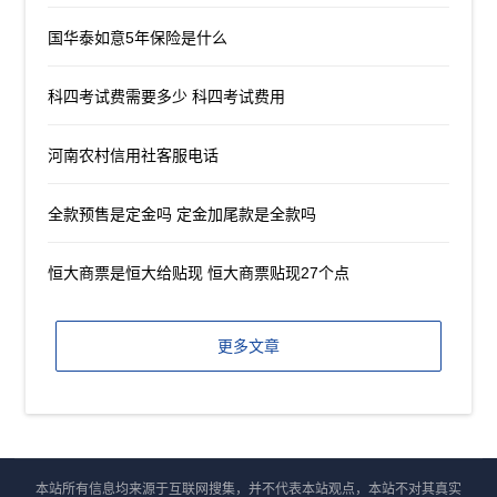
国华泰如意5年保险是什么
科四考试费需要多少 科四考试费用
河南农村信用社客服电话
全款预售是定金吗 定金加尾款是全款吗
恒大商票是恒大给贴现 恒大商票贴现27个点
更多文章
本站所有信息均来源于互联网搜集，并不代表本站观点，本站不对其真实