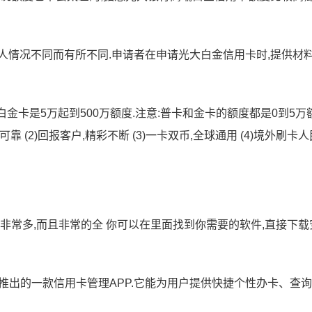
个人情况不同而有所不同.申请者在申请光大白金信用卡时,提供材
.(3)白金卡是5万起到500万额度.注意:普卡和金卡的额度都是0到5万
靠 (2)回报客户,精彩不断 (3)一卡双币,全球通用 (4)境外刷卡
非常多,而且非常的全 你可以在里面找到你需要的软件,直接下载
推出的一款信用卡管理APP.它能为用户提供快捷个性办卡、查