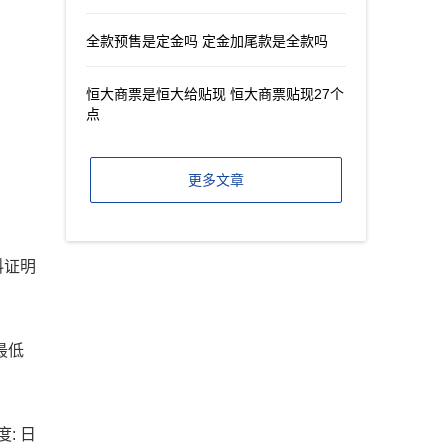
全款预售是定金吗 定金加尾款是全款吗
恒大商票是恒大给贴现 恒大商票贴现27个
点
更多文章
料证明
最低
: 日