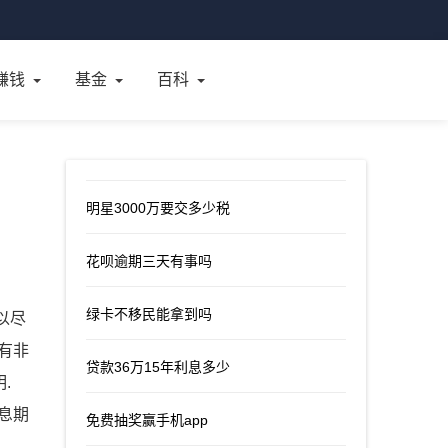
赚钱
基金
百科
明星3000万要交多少税
花呗逾期三天有事吗
绿卡不移民能拿到吗
以尽
有非
贷款36万15年利息多少
.
息期
免费抽奖赢手机app