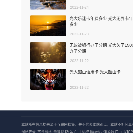
2022-11-24
光大乐迷卡年费多少 光大无界卡
多少
2022-11-23
无故被银行办了分期 光大欠了150
办了分期
2022-11-22
光大韶山信用卡 光大韶山卡
2022-11-22
本站所有信息均来源于互联网搜集，并不代表本站观点，本站不对其真实合法性
探秘史录
|
古今探秘
|
最懂我
|
怎么了
|
手机控
|
智玩机
|
懂金融
|
Tag
|
辽ICP