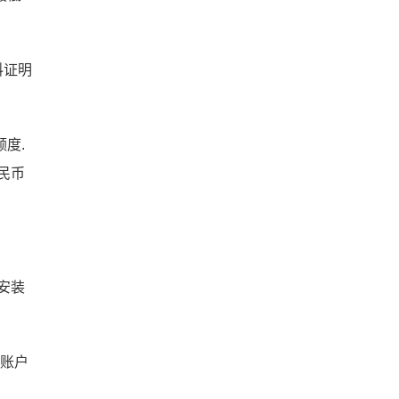
料证明
额度.
人民币
安装
询账户