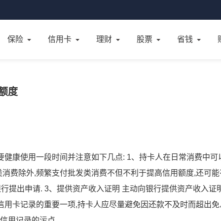
保险
信用卡
理财
股票
省钱
万额度
需要健康使用一段时间并注意如下几点: 1、持卡人在日常消费中可
类消费除外,频繁支付批发类消费不但不利于提高信用额度,还可能
银行提出申请. 3、提供资产收入证明 主动向银行提供资产收入证明
是信用卡记录的重要一项,持卡人应尽量避免因还款不及时而超出免
信用记录的污点.