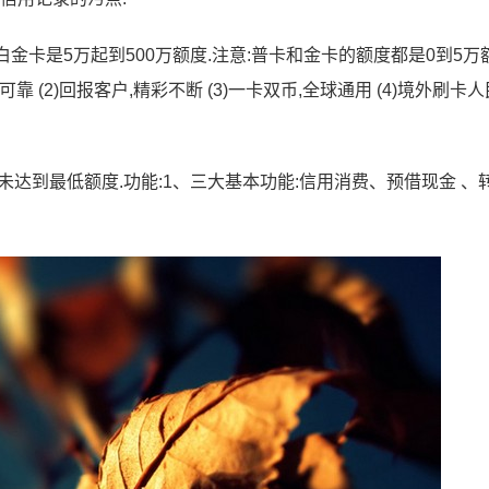
.(3)白金卡是5万起到500万额度.注意:普卡和金卡的额度都是0到5万
靠 (2)回报客户,精彩不断 (3)一卡双币,全球通用 (4)境外刷卡
并未达到最低额度.功能:1、三大基本功能:信用消费、预借现金 、