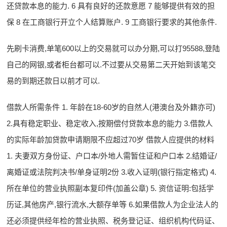
还贷款本息的能力. 6 具有良好的还款意愿 7 能够提供有效的担
保 8 在工商银行开立个人结算账户. 9 工商银行要求的其他条件.
先刷卡消费,单笔600以上的交易就可以办分期,可以打95588,登陆
自己的网银,或者柜台都可以.不过要从交易第二天开始到该笔交
易的到期还款日以前才可以.
借款人所需条件 1. 年龄在18-60岁的自然人(港澳台及外籍亦可)
2.具有稳定职业、稳定收入,按期偿付贷款本息的能力 3.借款人
的实际年龄加贷款申请期限不应超过70岁 借款人应提供的材料
1. 夫妻双方身份证、户口本/外地人需暂住证和户口本 2.结婚证/
离婚证或法院判决书/单身证明2份 3.收入证明(银行指定格式) 4.
所在单位的营业执照副本复印件(加盖公章) 5. 资信证明:包括学
历证,其他房产,银行流水,大额存单等 6.如果借款人为企业法人的
还必须提供经年检的营业执照、税务登记证、组织机构代码证、