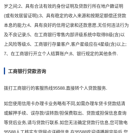
岁之间;2、具有合法有效的身份证明及贷款行所在地户籍证明
(或有效居留证明);3、具有稳定的收入来源和按期足额偿还贷款
本息的能力;4、具有良好的信用记录和还款意愿,无任何违法行为
及不良记录;5、在工商银行零售内部评级系统中取得B级(含)以
上风险等级;6、工商银行存量客户,客户星级应在4星级(含)以上;
7、在工商银行开立个人结算账户;8、银行规定的其他条件.
工商银行贷款咨询
拨打工商银行的客服热线95588.直接转个人贷款服务.
如您使用信用卡办理卡业务略有不同,如需办理车贷卡贷款结清
或解押手续、误存款/误转款/担保费取出、贷款或担保信息查询
等贷后业务,请与贷款行联系.如您无法确定贷款行信息,您可致电
95588人工核实车贷网点详细信息.在95588欢迎语播报完毕后,您