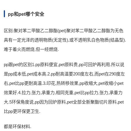
pp和pet哪个安全
区别:聚对苯二甲酸乙二醇酯(pet)聚对苯二甲酸乙二醇酯为无色
具有一定光泽的透明物质(无定性),或不透明乳白色物质(结晶型).
难于着火而燃烧,但一经燃烧.
pp跟pet的区别1.pp原料便宜,pet原料贵,pp可回炉再利用.所以说
是pp成本低,pet成本高.2.pp耐高温要200度左右,而pet在290度左
右,pet比pp更耐高温.3.印花,热转移效果,pp收缩大,pet收缩小pet
效果好.4.拉力,张力,承重力,相同克重,pet比pp拉力,张力,承重力
大.5环保角度说,pp因为回炉原料,pet全部全新聚酯切片原料,pet
比pp更环保更卫生.
都是环保材料.