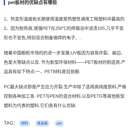
pet板材的优缺点有哪些
1、热变形温度和长期使用温度是热塑性通用工程塑料中最高的
2、因为耐热高,增强PET在250℃的焊锡浴中浸渍10S,几乎不变
形也不变色,特别适合制备锡焊的电子、.
随着中国橱柜市场的的进一步发展,UV板因为容易炸裂、崩边、
色差大等缺点以及. 作为新型环保材料——PET板材的制造商.产
品具有如下特点:一、PET材料是目前橱.
PC最大缺点即是产生应力开裂.生产中除了选用高纯度原料,严格
控制各种加工条. PET与PEN的混合材料,以及PETG等其他新型
塑料为代表的塑料.它们各有什么优缺.
TAG：
材料
食品级
pet