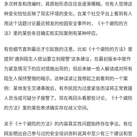
多次转发和改编时，其原始形态往往会逐渐模糊。也有人觉得这
种变化恰恰反映了现实环境的变化，在某个社交平台上看到有人
用这个话题讨论最近频发的校园安全事件时，《十个避险的方
法》里的某些条目确实和实际案例有某种呼应。
有些细节直到最近才引起我的注意。比如《十个避险的方法》里
提到"遇到陌生人搭讪要立刻报警"这条建议，在最初版本中是作
为紧急情况下的应对措施出现的；但后来被一些人解读成对所有
陌生人保持警惕的暗示。这种误读让我想起之前看到的一个案
例：某地发生交通事故后，有市民因为过度紧张而误将正常救援
人员当成可疑分子报警了。现在再回头看那些讨论，《十个避险
的方法》里的某些表述确实存在歧义空间。
关于《十个避险的方法》的内容真实性问题始终存在争议。有位
网友晒出自己参与过的安全培训资料说其中至少有三个建议和官