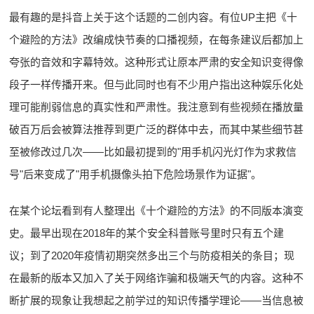
最有趣的是抖音上关于这个话题的二创内容。有位UP主把《十
个避险的方法》改编成快节奏的口播视频，在每条建议后都加上
夸张的音效和字幕特效。这种形式让原本严肃的安全知识变得像
段子一样传播开来。但与此同时也有不少用户指出这种娱乐化处
理可能削弱信息的真实性和严肃性。我注意到有些视频在播放量
破百万后会被算法推荐到更广泛的群体中去，而其中某些细节甚
至被修改过几次——比如最初提到的"用手机闪光灯作为求救信
号"后来变成了"用手机摄像头拍下危险场景作为证据"。
在某个论坛看到有人整理出《十个避险的方法》的不同版本演变
史。最早出现在2018年的某个安全科普账号里时只有五个建
议；到了2020年疫情初期突然多出三个与防疫相关的条目；现
在最新的版本又加入了关于网络诈骗和极端天气的内容。这种不
断扩展的现象让我想起之前学过的知识传播学理论——当信息被