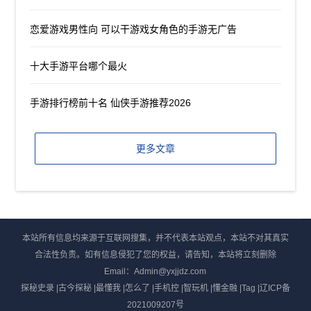
恋爱游戏男性向 可以干游戏女角色的手游无广告
十大手游平台哪个最火
手游排行榜前十名 仙侠手游推荐2026
更多文章
本站所有信息均来源于互联网搜集，并不代表本站观点，本站不对其真实
合法性负责。如有信息侵犯了您的权益，请告知，本站将立刻删除
Email：Admin@yxjjdz.com
探秘史录
|
古今探秘
|
最懂我
|
怎么了
|
手机控
|
智玩机
|
懂金融
|
Tag
|
辽ICP备
2021009207号