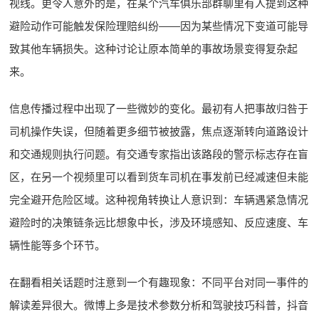
视线。更令人意外的是，在某个汽车俱乐部群聊里有人提到这种
避险动作可能触发保险理赔纠纷——因为某些情况下变道可能导
致其他车辆损失。这种讨论让原本简单的事故场景变得复杂起
来。
信息传播过程中出现了一些微妙的变化。最初有人把事故归咎于
司机操作失误，但随着更多细节被披露，焦点逐渐转向道路设计
和交通规则执行问题。有交通专家指出该路段的警示标志存在盲
区，在另一个视频里可以看到货车司机在事发前已经减速但未能
完全避开危险区域。这种视角转换让人意识到：车辆遇紧急情况
避险时的决策链条远比想象中长，涉及环境感知、反应速度、车
辆性能等多个环节。
在翻看相关话题时注意到一个有趣现象：不同平台对同一事件的
解读差异很大。微博上多是技术参数分析和驾驶技巧科普，抖音