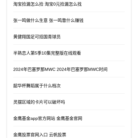
淘宝捡漏怎么捡 淘宝0元捡漏怎么找
张一鸣做什么生意 张一鸣靠什么赚钱
黄健翔国足可招国青球员
半熟恋人第5季10集完整版在线观看
2024年巴塞罗那MWC 2024年巴塞罗那MWC时间
韶华杯舞蹈属于什么档次
灵摆区域的卡片可以破坏吗
金鹰基金app官方网站 金鹰基金官网
金鹰投票官网入口 云帆投票