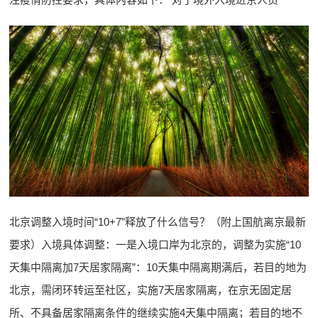
北京调整入境时间“10+7”释放了什么信号？（附上国航离京最新
要求）入境具体调整：一是入境口岸为北京的，调整为实施“10
天集中隔离加7天居家隔离”：10天集中隔离期满后，若目的地为
北京，需闭环转运至社区，实施7天居家隔离，在京无固定居
所、不具备居家隔离条件的继续实施4天集中隔离；若目的地不