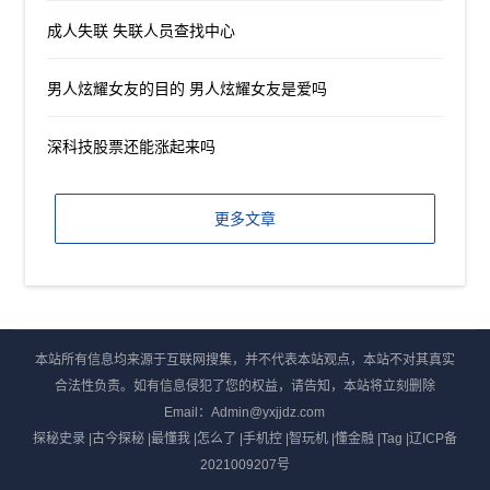
成人失联 失联人员查找中心
男人炫耀女友的目的 男人炫耀女友是爱吗
深科技股票还能涨起来吗
更多文章
本站所有信息均来源于互联网搜集，并不代表本站观点，本站不对其真实
合法性负责。如有信息侵犯了您的权益，请告知，本站将立刻删除
Email：Admin@yxjjdz.com
探秘史录
|
古今探秘
|
最懂我
|
怎么了
|
手机控
|
智玩机
|
懂金融
|
Tag
|
辽ICP备
2021009207号