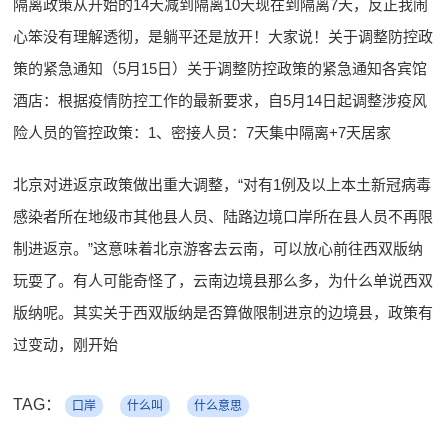
隔离政策从开始的14天减到隔离10天现在到隔离7天，反正我闹
心笨没有理解透彻，是躺平还是放开！大家说！关于调整防控政
策的紧急通知（5月15日）关于调整防控政策的紧急通知各宾馆
酒店：根据疫情防控工作的最新要求，自5月14日起调整涉疫风
险人员的管控政策：1、密接人员：7天集中隔离+7天居家
北京对进返京政策做出重大调整，“对有1例及以上本土新冠病毒
感染者所在地级市其他县人员、陆路边境口岸所在县人员不再限
制进返京。”这意味着北京游客去云南，可以放心前往西双版纳
玩耍了。有人可能奇怪了，云南边境县那么多，为什么单说西双
版纳呢。其实关于西双版纳是否算做限制进京的边境县，政策有
过变动，刚开始
TAG：
口岸
什么叫
什么意思