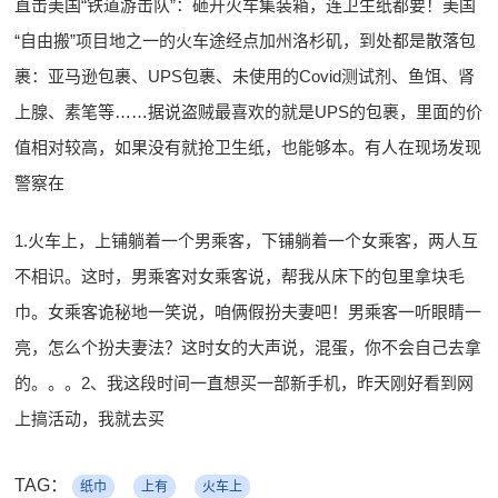
直击美国“铁道游击队”：砸开火车集装箱，连卫生纸都要！美国
“自由搬”项目地之一的火车途经点加州洛杉矶，到处都是散落包
裹：亚马逊包裹、UPS包裹、未使用的Covid测试剂、鱼饵、肾
上腺、素笔等……据说盗贼最喜欢的就是UPS的包裹，里面的价
值相对较高，如果没有就抢卫生纸，也能够本。有人在现场发现
警察在
1.火车上，上铺躺着一个男乘客，下铺躺着一个女乘客，两人互
不相识。这时，男乘客对女乘客说，帮我从床下的包里拿块毛
巾。女乘客诡秘地一笑说，咱俩假扮夫妻吧！男乘客一听眼睛一
亮，怎么个扮夫妻法？这时女的大声说，混蛋，你不会自己去拿
的。。。2、我这段时间一直想买一部新手机，昨天刚好看到网
上搞活动，我就去买
TAG：
纸巾
上有
火车上