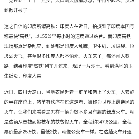
一觉睡到早上十一点多，又口渴又饿加尿急，不得不起来。没想
到掀开被子一
迷之自信的印度所谓高铁：印度人在近日，拍摄到了印度本国号
称最快“高铁”，以155公里每小时的速度通过站台。而印度高铁
现场那真是杂乱查，到处都是印度人乱蹿，卫生纸、垃圾袋、垃
圾满天飞，甚至很多印度人都不怕死，火车来了，都还闯入铁
路，结果印度“高铁”列车开过来，现场一片沙土。看到满地的卫
生纸没，印度人喜
近日，四川大凉山，当地农民赶着一群羊和猪上了火车，人安静
的坐在座位上，猪羊有秩序在过道走着，被称为世界上最亲民的
火车，让我们来看看是怎样一辆为数不多且有趣的绿皮火车。就
是这辆从普雄到攀枝花的扶贫慢火车，全程约347.6公里，全程
票价最高25.5快，最低2快，就像公交车一样。在这趟火车开通