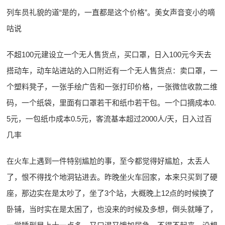
列车员礼貌的道“是的，一直都是这个价格”。美女声音变小的嘀
咕说
不超100元建设立一个无人售货点，买口罩，日入100元今天去
搭动车，动车站进站的入口附近有一个无人售货点：卖口罩，一
个塑料凳子，一张手绘广告和一张打印价格，一张微信收款二维
码，一个纸袋，里面有口罩若干和纸巾若干包。一个口摘成本0.
5元，一包纸巾成本0.5元，客流基本超过2000人/天，日入过百
几率
在火车上遇到一件特别尴尬的事，至今都觉得好尴尬，太丢人
了，恨不得找个地洞钻进去。昨晚坐火车回家，本来只买到了硬
座，那边实在是太吵了，坐了3个站，大概晚上12点的时候换了
卧铺，当时实在是太困了，也没来的时候及多想，倒头就睡了，