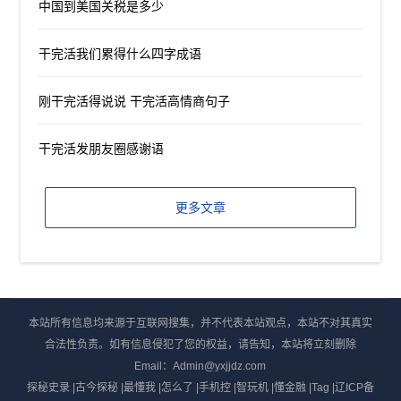
中国到美国关税是多少
干完活我们累得什么四字成语
刚干完活得说说 干完活高情商句子
干完活发朋友圈感谢语
更多文章
本站所有信息均来源于互联网搜集，并不代表本站观点，本站不对其真实
合法性负责。如有信息侵犯了您的权益，请告知，本站将立刻删除
Email：Admin@yxjjdz.com
探秘史录
|
古今探秘
|
最懂我
|
怎么了
|
手机控
|
智玩机
|
懂金融
|
Tag
|
辽ICP备