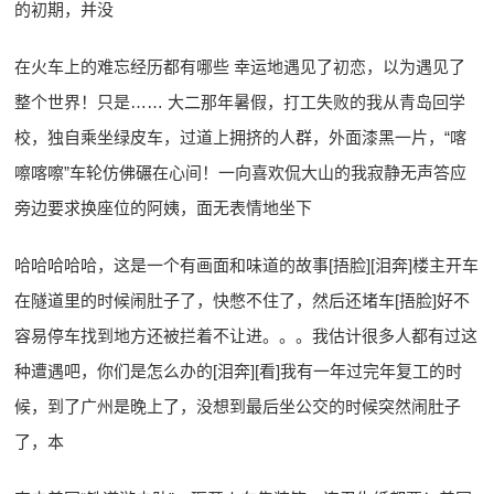
的初期，并没
在火车上的难忘经历都有哪些 幸运地遇见了初恋，以为遇见了
整个世界！只是…… 大二那年暑假，打工失败的我从青岛回学
校，独自乘坐绿皮车，过道上拥挤的人群，外面漆黑一片，“喀
嚓喀嚓”车轮仿佛碾在心间！一向喜欢侃大山的我寂静无声答应
旁边要求换座位的阿姨，面无表情地坐下
哈哈哈哈哈，这是一个有画面和味道的故事[捂脸][泪奔]楼主开车
在隧道里的时候闹肚子了，快憋不住了，然后还堵车[捂脸]好不
容易停车找到地方还被拦着不让进。。。我估计很多人都有过这
种遭遇吧，你们是怎么办的[泪奔][看]我有一年过完年复工的时
候，到了广州是晚上了，没想到最后坐公交的时候突然闹肚子
了，本