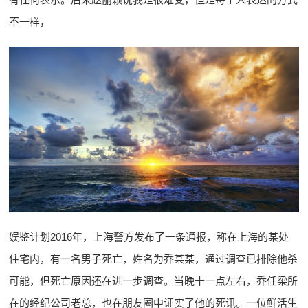
不一样，
娱鉴计划2016年，上海警方发布了一条通报，称在上海的某处
住宅内，有一名男子死亡，姓名为乔某某，通过调查已排除他杀
可能，但死亡原因还在进一步调查。当晚十一点左右，乔任梁所
在的经纪公司老总，也在朋友圈中证实了他的死讯。一位鲜活生