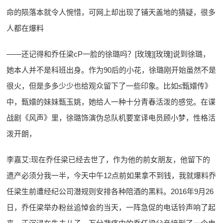
命的陨落本就令人惋惜，可网上却出现了铺天盖地的猜疑，很多
人都在爆料
——还记得和乔任梁cP一脸的徐璐吗？[玫瑰][玫瑰]说到徐璐，
她本人并不是科班出身。作为90后的小花，徐璐刚开始虽然不是
很火，但是多多少少也给观众留下了一些印象。比如≤甄嬛传》
中，甄嬛的妹妹甄玉姚，她给人一种十分青春活泼的感觉。在谍
战剧《风声》里，徐璐饰演伪总队机要室译电员顾小梦，性格活
泼开朗，
李嘉艾:现在乔任梁已经去世了，作为他的前女朋友，他留下的
遗产必须分我一半，今天中午12点前如果拿不到钱，我就爆料乔
任梁生前遭经纪公司潜规则安排各种陪酒的黑料。2016年9月26
日，乔任梁举办粉丝追悼会的当天，一阵急促的电话铃声响了起