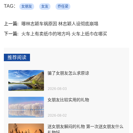
TAG：
女朋友
女友
乔任梁
上一篇:
曝林志颖车祸原因 林志颖人设彻底崩塌
下一篇:
火车上有卖纸巾的地方吗 火车上纸巾在哪买
推荐阅读
骗了女朋友怎么求原谅
2026-08-03
女朋友比较实用的礼物
2026-08-02
送女朋友解闷的礼物 第一次送女朋友什么
礼物好