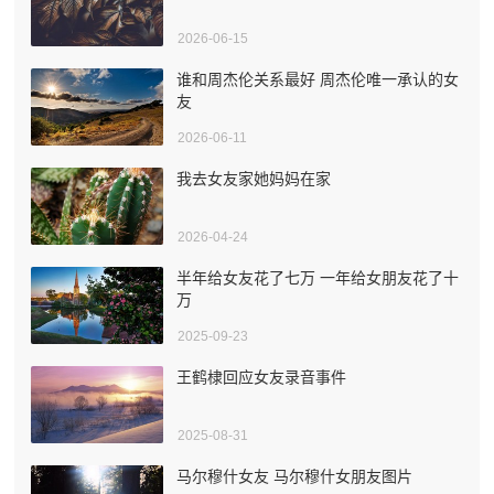
2026-06-15
谁和周杰伦关系最好 周杰伦唯一承认的女
友
2026-06-11
我去女友家她妈妈在家
2026-04-24
半年给女友花了七万 一年给女朋友花了十
万
2025-09-23
王鹤棣回应女友录音事件
2025-08-31
马尔穆什女友 马尔穆什女朋友图片