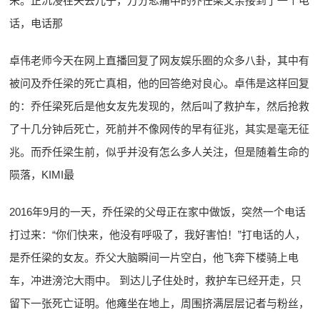
来。正沉浸在失去儿子，万分悲痛中的乔任梁父亲接到了一个电
话，电话那
卓伟老师今天在网上直播回复了网友娱乐圈的众多八卦，其中有
被问及乔任梁的死亡真相，他的回答绝对良心。卓伟是这样回复
的：乔任梁死后是他女友先发现的，然后叫了救护车，然后抢救
了十几分钟后死亡，死前并不像网传的早有征兆，其实是毫无征
兆。而乔任梁生前，似乎并没有怎么多人关注，但是随着生命的
陨落，KIMI最
2016年9月的一天，乔任梁的父母正在家中做饭，突然一个电话
打过来：“你们快来，他没有呼吸了，我好害怕！”打电话的人，
是乔任梁的女友。乔父大脑瞬间一片空白，他飞奔下楼骑上电
车，冲进滂沱大雨中。 到达儿子住处时，救护车已经开走，只
留下一张死亡证明。他瘫坐在地上，周围挤满层层记者与粉丝，