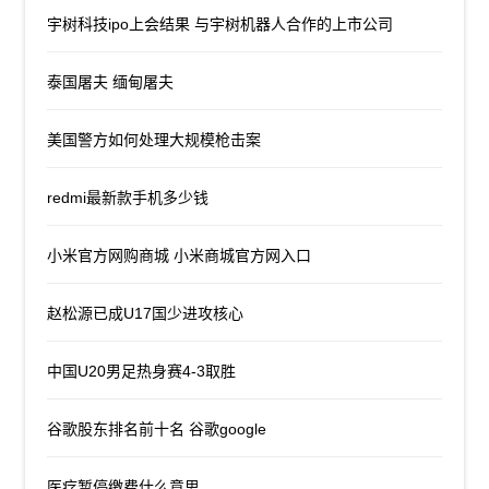
宇树科技ipo上会结果 与宇树机器人合作的上市公司
泰国屠夫 缅甸屠夫
美国警方如何处理大规模枪击案
redmi最新款手机多少钱
小米官方网购商城 小米商城官方网入口
赵松源已成U17国少进攻核心
中国U20男足热身赛4-3取胜
谷歌股东排名前十名 谷歌google
医疗暂停缴费什么意思