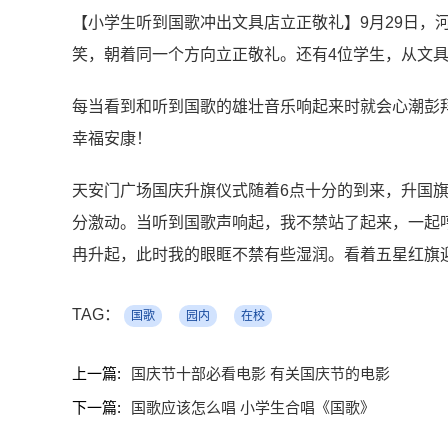
【小学生听到国歌冲出文具店立正敬礼】9月29日，
笑，朝着同一个方向立正敬礼。还有4位学生，从文
每当看到和听到国歌的雄壮音乐响起来时就会心潮彭
幸福安康！
天安门广场国庆升旗仪式随着6点十分的到来，升国
分激动。当听到国歌声响起，我不禁站了起来，一起
冉升起，此时我的眼眶不禁有些湿润。看着五星红旗
TAG：
国歌
园内
在校
上一篇:
国庆节十部必看电影 有关国庆节的电影
下一篇:
国歌应该怎么唱 小学生合唱《国歌》