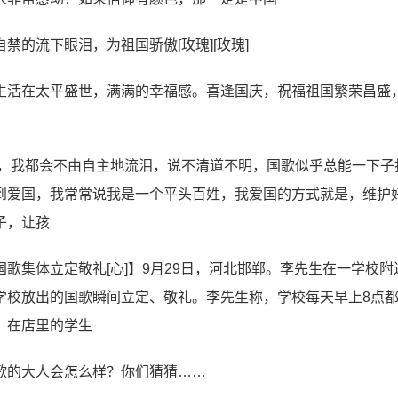
的流下眼泪，为祖国骄傲[玫瑰][玫瑰]
生活在太平盛世，满满的幸福感。喜逢国庆，祝福祖国繁荣昌盛
旗，我都会不由自主地流泪，说不清道不明，国歌似乎总能一下子
到爱国，我常常说我是一个平头百姓，我爱国的方式就是，维护
子，让孩
歌集体立定敬礼[心]】9月29日，河北邯郸。李先生在一学校附
学校放出的国歌瞬间立定、敬礼。李先生称，学校每天早上8点
，在店里的学生
歌的大人会怎么样？你们猜猜……