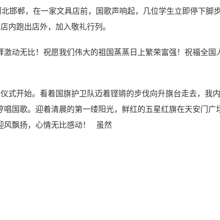
河北邯郸，在一家文具店前，国歌声响起，几位学生立即停下脚
具店内跑出店外，加入敬礼行列。
拜激动无比！祝愿我们伟大的祖国蒸蒸日上繁荣富强！祝福全国
旗仪式开始。看着国旗护卫队迈着铿锵的步伐向升旗台走去，我
哼唱国歌。迎着清晨的第一缕阳光，鲜红的五星红旗在天安门广
迎风飘扬，心情无比感动！ 虽然