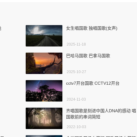
晚
女生唱国歌 独唱国歌(女声)
2025-11-18
巴哈马国歌 巴拿马国歌
2025-10-27
cctv7开台国歌 CCTV12开台
2024-11-03
齐唱国歌是刻进中国人DNA的感动 唱
国歌前的串词简短
2022-10-03