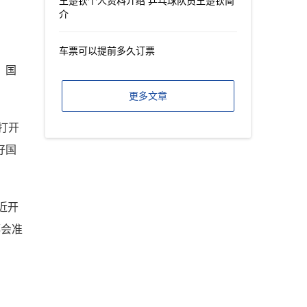
王楚钦个人资料介绍 乒乓球队员王楚钦简
介
车票可以提前多久订票
，国
更多文章
打开
好国
近开
都会准