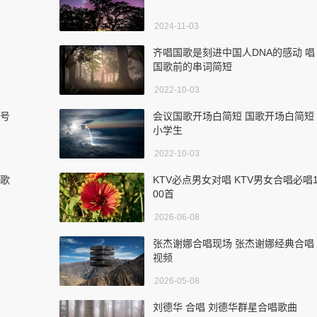
2024-11-03
齐唱国歌是刻进中国人DNA的感动 唱
国歌前的串词简短
2022-10-03
口号
会议国歌开场白简短 国歌开场白简短
小学生
2022-10-03
新歌
KTV必点男女对唱 KTV男女合唱必唱
00首
2026-06-08
张杰谢娜合唱现场 张杰谢娜经典合唱
视频
2026-05-08
刘德华 合唱 刘德华群星合唱歌曲