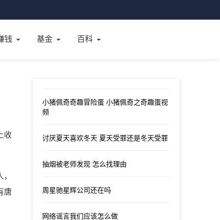
赚钱
基金
百科
小猪佩奇奇趣冒险蛋 小猪佩奇之奇趣蛋视
频
上收
讨厌夏天喜欢冬天 夏天受罪还是冬天受罪
抽烟被老师发现 怎么找理由
人，
周星驰星辉公司还在吗
有唐
网络谣言我们应该怎么做