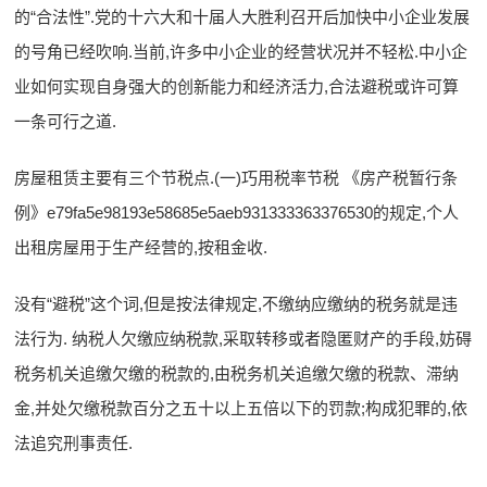
的“合法性”.党的十六大和十届人大胜利召开后加快中小企业发展
的号角已经吹响.当前,许多中小企业的经营状况并不轻松.中小企
业如何实现自身强大的创新能力和经济活力,合法避税或许可算
一条可行之道.
房屋租赁主要有三个节税点.(一)巧用税率节税 《房产税暂行条
例》e79fa5e98193e58685e5aeb931333363376530的规定,个人
出租房屋用于生产经营的,按租金收.
没有“避税”这个词,但是按法律规定,不缴纳应缴纳的税务就是违
法行为. 纳税人欠缴应纳税款,采取转移或者隐匿财产的手段,妨碍
税务机关追缴欠缴的税款的,由税务机关追缴欠缴的税款、滞纳
金,并处欠缴税款百分之五十以上五倍以下的罚款;构成犯罪的,依
法追究刑事责任.