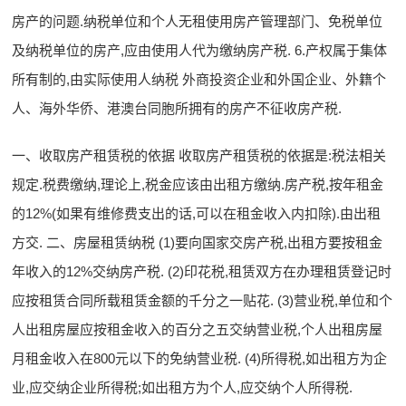
房产的问题.纳税单位和个人无租使用房产管理部门、免税单位
及纳税单位的房产,应由使用人代为缴纳房产税. 6.产权属于集体
所有制的,由实际使用人纳税 外商投资企业和外国企业、外籍个
人、海外华侨、港澳台同胞所拥有的房产不征收房产税.
一、收取房产租赁税的依据 收取房产租赁税的依据是:税法相关
规定.税费缴纳,理论上,税金应该由出租方缴纳.房产税,按年租金
的12%(如果有维修费支出的话,可以在租金收入内扣除).由出租
方交. 二、房屋租赁纳税 (1)要向国家交房产税,出租方要按租金
年收入的12%交纳房产税. (2)印花税,租赁双方在办理租赁登记时
应按租赁合同所载租赁金额的千分之一贴花. (3)营业税,单位和个
人出租房屋应按租金收入的百分之五交纳营业税,个人出租房屋
月租金收入在800元以下的免纳营业税. (4)所得税,如出租方为企
业,应交纳企业所得税;如出租方为个人,应交纳个人所得税.