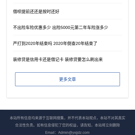
借呗提前还还是按时还好
不出险车险优惠多少 出险5000元第二年车险涨多少
严打到2020年结束吗 2020年倒查20年结束了
装修贷是信用卡还是借记卡 装修贷要怎么刷出来
更多文章
本站所有信息均来源于互联网搜集，并不代表本站观点，本站不对其真实
合法性负责。如有信息侵犯了您的权益，请告知，本站将立刻删除
Email：Admin@yxjjdz.com