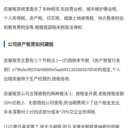
房屋租赁税里面含了多种税项,包括营业税、城市维护建设税、
个人所得税、房产税、印花税、城镇土地使用税、地方教育附加
和教育费附加等.根据我国相关税收法律和.
公司房产租赁如何避税
房屋租赁主要有三个节税点.(一)巧用税率节税 《房产税暂行条
例》e79fa5e98193e58685e5aeb931333363376530的规定,个人
出租房屋用于生产经营的,按租金收.
房屋租赁公司合理避税的两种做法:1、按租金开票,老板按租金额
20%交税;2、无偿借给公司使用,则当期费用少了这个租金支出,
年末清算时少计的这部分成本*25%交企业所得税.
(1)只要开具发票了,就无法避税.因为,发票金额就是纳税的依据.