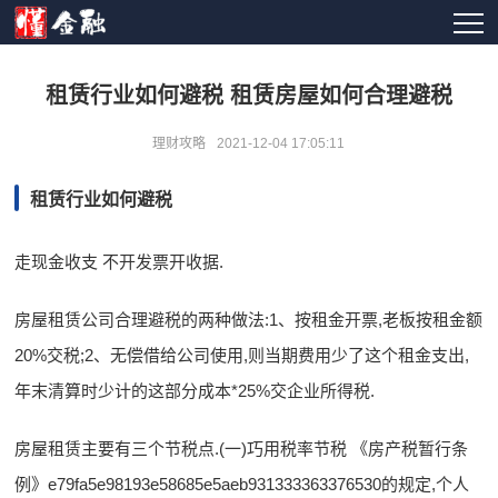
租赁行业如何避税 租赁房屋如何合理避税
理财攻略
2021-12-04 17:05:11
租赁行业如何避税
走现金收支 不开发票开收据.
房屋租赁公司合理避税的两种做法:1、按租金开票,老板按租金额
20%交税;2、无偿借给公司使用,则当期费用少了这个租金支出,
年末清算时少计的这部分成本*25%交企业所得税.
房屋租赁主要有三个节税点.(一)巧用税率节税 《房产税暂行条
例》e79fa5e98193e58685e5aeb931333363376530的规定,个人