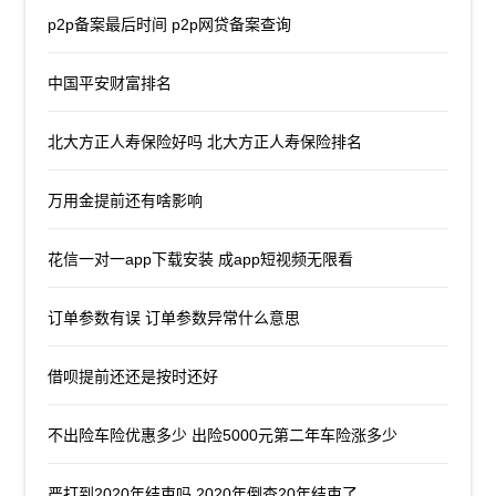
p2p备案最后时间 p2p网贷备案查询
中国平安财富排名
北大方正人寿保险好吗 北大方正人寿保险排名
万用金提前还有啥影响
花信一对一app下载安装 成app短视频无限看
订单参数有误 订单参数异常什么意思
借呗提前还还是按时还好
不出险车险优惠多少 出险5000元第二年车险涨多少
严打到2020年结束吗 2020年倒查20年结束了