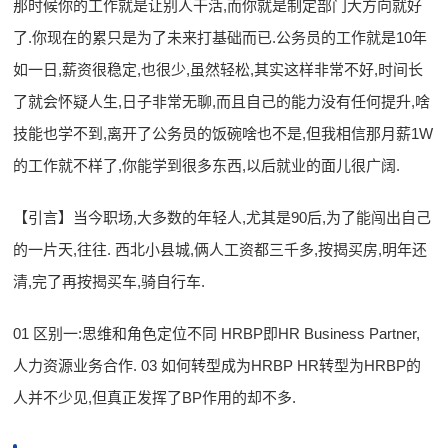
那时候你的工作就是让别人干活,而你就是制定部门大方向就好
了.你现在的累只是为了未来打基础而已.公务员的工作就是10年
如一日,薪资很稳定,也很少,虽然轻松,其实这样非常不好,时间长
了就会怀疑人生,日子非常无聊,而且自己的能力没有任何提升,啥
技能也学不到,离开了公务员的饭碗啥也不是,但我相信那月薪1W
的工作就不样了,你能学到很多东西,以后就业的面儿很广阔.
【引言】当今职场,大多数的年轻人,尤其是90后,为了能闯出自己
的一片天,往往. 西北小县城,俩人工资都三千多,按揭买房,明年还
清,完了再按揭买车,骑自行车.
01 区别一:思维和角色定位不同 HRBP即HR Business Partner,
人力资源业务合作. 03 如何转型成为HRBP HR转型为HRBP的
人并不少见,但真正发挥了BP作用的却不多.