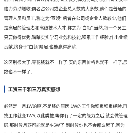
脑力劳动增收;前者占公司或企业总人数的大多数,他们是普通的
管理人员和员工,称之为“蓝领”,后者在公司或企业人数较少,他们
是高层的管理者和高级技术人才,称之为“白领”.当然,每一个员工,
只要做得优秀,踏踏实实学习业务和技能,积累工作经验,作出业绩
贡献,挤身于“白领”阶层,也能赢得高薪.
这区别很大了,零花钱就不一样了,买的东西价格也就不一样了,层
数也不一样了,
工资三千和三万真实感想
必然是一月1W的啊,不是钱的原因,1W的工作你积累积累经验,再
找工作就变1W5,以此类推,等你有了一定的能力之后,就会做管理
层,那时候月薪可能就是4-5W了,到时候你也不会那么累了,因为