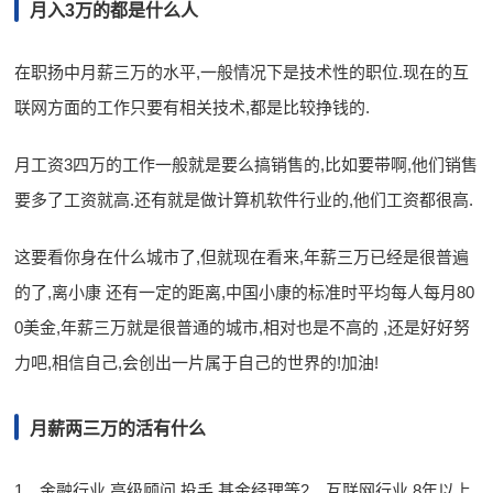
月入3万的都是什么人
在职扬中月薪三万的水平,一般情况下是技术性的职位.现在的互
联网方面的工作只要有相关技术,都是比较挣钱的.
月工资3四万的工作一般就是要么搞销售的,比如要带啊,他们销售
要多了工资就高.还有就是做计算机软件行业的,他们工资都很高.
这要看你身在什么城市了,但就现在看来,年薪三万已经是很普遍
的了,离小康 还有一定的距离,中国小康的标准时平均每人每月80
0美金,年薪三万就是很普通的城市,相对也是不高的 ,还是好好努
力吧,相信自己,会创出一片属于自己的世界的!加油!
月薪两三万的活有什么
1、金融行业,高级顾问,投手,基金经理等2、互联网行业,8年以上