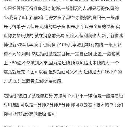
少已经做好亏得准备,那才能赚,一般刚玩的人,都是亏得多,赚的
少.我玩了8年了,前3年亏得太多了,现在才慢慢的赚回来,一般都
是亏得单子少,但是大,赚的单子多,但是小.所以是个量的过程.实
盘你要想玩快的,就在消息前交易,风险大,但利润也大.新手就像赌
博也就50%几率,高手也就多个10%几率吧,除非有内线,一般人都
得不到的,呵呵 然后短线就是定目标,一定要止损,止盈,一般也就
上下50点,不然就别入市,因为是短线,所以风险比中线的大.一个
震荡就玩完了.图可以看,但对短线意义不大,短线是大户吃小户的
方式.图只是趋势,短线还要灵感.
超短线?说白了就是做趋势.方法每个人都不一样.但是一般是看短
时K线图,可以是一分钟,3分钟,5分钟.你可以去看下技术的书.比如
你可以做矩形高抛低吸,也可.