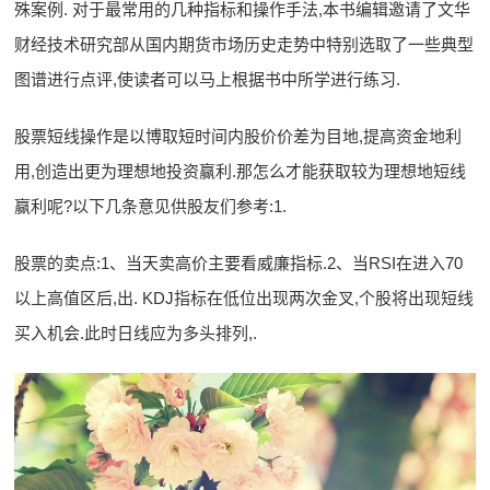
殊案例. 对于最常用的几种指标和操作手法,本书编辑邀请了文华
财经技术研究部从国内期货市场历史走势中特别选取了一些典型
图谱进行点评,使读者可以马上根据书中所学进行练习.
股票短线操作是以博取短时间内股价价差为目地,提高资金地利
用,创造出更为理想地投资赢利.那怎么才能获取较为理想地短线
赢利呢?以下几条意见供股友们参考:1.
股票的卖点:1、当天卖高价主要看威廉指标.2、当RSI在进入70
以上高值区后,出. KDJ指标在低位出现两次金叉,个股将出现短线
买入机会.此时日线应为多头排列,.