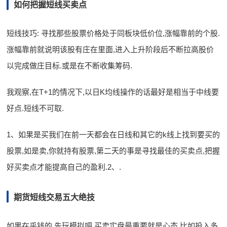
如何把握短线买卖点
短线技巧: 寻找那些股票价格处于同板块低价位,涨幅靠前的个股.
涨幅靠前就说明该股有庄在里面,进入上升阶段后不断拉高股价
以完成做庄目标.或是在不断收集筹码.
我观察,在T+1的情况下,以日K均线操作的话最好是相当于中线要
好点.短线不可取.
1、如果是买我们在前一天都会在日线和其它的k线上找到要买的
股票,如是卖,你就持有股票,第二天的事是寻找最佳的买卖点,把握
好买卖点才能提高自己的盈利.2、.
期货短线交易五大绝技
如果在乎钱的,先玩模拟吧.买卖实盘最重要就是心态,比如投入多