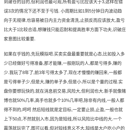
到建仓的目的,但利润也最可观,所有盈亏比应该大于3,这样在错
误3次的情况下还不至于亏钱. 小周期比如1到5分钟日内波动趋
向于无规律,也容易被日内主力资金清洗,止损反而应该放大,盈亏
比大于1比较合适,想赚钱只能忍耐和提高胜率方面下功夫,识破庄
家意图比较重要.
如果在乎钱的,先玩模拟吧.买卖实盘最重要就是心态,比如投入多
少已经做好亏得准备,那才能赚,一般刚玩的人,都是亏得多,赚的
少.我玩了8年了,前3年亏得太多了,现在才慢慢的赚回来,一般都
是亏得单子少,但是大,赚的单子多,但是小.所以是个量的过程.实
盘你要想玩快的,就在消息前交易,风险大,但利润也大.新手就像赌
博也就50%几率,高手也就多个10%几率吧,除非有内线,一般人都
得不到的,呵呵 然后短线就是定目标,一定要止损,止盈,一般也就
上下50点,不然就别入市,因为是短线,所以风险比中线的大.一个
震荡就玩完了.图可以看,但对短线意义不大,短线是大户吃小户的