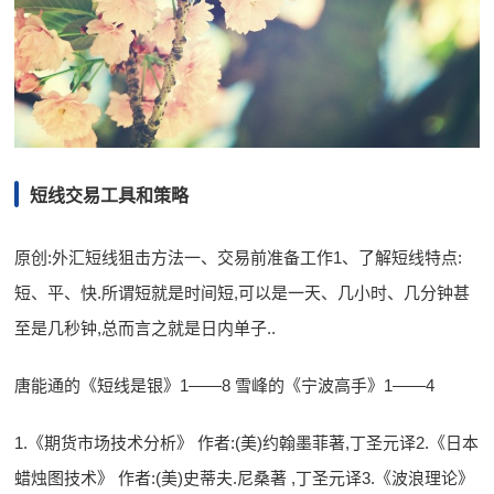
短线交易工具和策略
原创:外汇短线狙击方法一、交易前准备工作1、了解短线特点:
短、平、快.所谓短就是时间短,可以是一天、几小时、几分钟甚
至是几秒钟,总而言之就是日内单子..
唐能通的《短线是银》1——8 雪峰的《宁波高手》1——4
1.《期货市场技术分析》 作者:(美)约翰墨菲著,丁圣元译2.《日本
蜡烛图技术》 作者:(美)史蒂夫.尼桑著 ,丁圣元译3.《波浪理论》