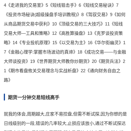
4《走进我的交易室》5《短线狙击手》6《短线交易秘诀》7
《投资市场秘诀(超级操盘手培训教程)》8《驾驭交易》9《如何
从商品期货交易中获利》10《顶级交易的三大技巧》11《短线
交易大师—工具和策略》12《高胜算操盘》13《克罗谈投资策
略》14《专业投机原理》15《以交易为主》16《华尔街幽灵》1
7《金融心理学:掌握市场波动的真谛》18《成功交易——与金融
大师谈投资》19《世界期货大师教你炒期货》20《期货兵法》2
1《期市看盘攸关交易理念与实战析盘》22《通向财务自由之
路》
期货一分钟交易短线高手
就我的体会,周期越大,庄家不易控盘,但需不断试探,因为你想的是
日线级别的一段,错误的几率较大,止损应该放小,通过不断试探达